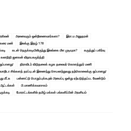
அகிலன்
அனைவரும் ஒன்றிணைவார்களா?
இரா.ம.அனுதரன்
ாகரை மண்
இலக்கு இதழ் 178
்கடி
கடன் நெருக்கடியிலிருந்து இலங்கை மீள முடியுமா?
கருத்துப் பகிர்வு
 கலாநிதி ஜனகன் விநாயகமூர்த்தி
ஒப்பானது!
திராவிடர் விடுதலைக் கழக தலைவர் கொளத்தூர் மணி
மாறிடா சிங்களத் தரப்புடன் இணைந்து செயலாற்றுவது தற்கொலைக்கு ஒப்பானது!
து மீட்க
பன்னாட்டு பொறுப்புக்கூறல் அமைப்பு ஒன்று ஏற்படுத்தப்பட வேண்டும்
த ஆட்டங்கள்
பி.மாணிக்கவாசகம்
ுக்கடி
போராட்டங்களில் தமிழ் மக்கள் பங்களிப்பின் அவசியம்