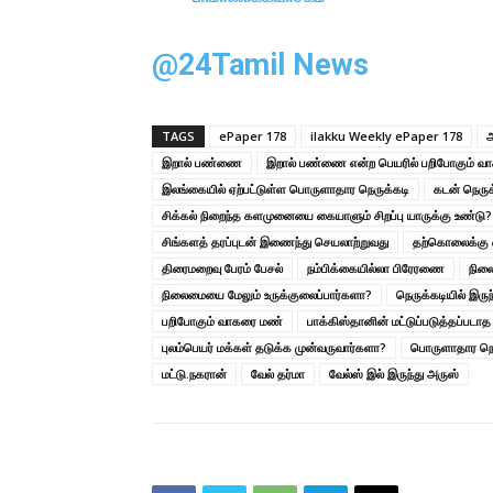
@24Tamil News
TAGS
ePaper 178
ilakku Weekly ePaper 178
இறால் பண்ணை
இறால் பண்ணை என்ற பெயரில் பறிபோகும் வ
இலங்கையில் ஏற்பட்டுள்ள பொருளாதார நெருக்கடி
கடன் நெருக
சிக்கல் நிறைந்த களமுனையை கையாளும் சிறப்பு யாருக்கு உண்டு?
சிங்களத் தரப்புடன் இணைந்து செயலாற்றுவது
தற்கொலைக்கு 
திரைமறைவு பேரம் பேசல்
நம்பிக்கையில்லா பிரேரணை
நிலை
நிலைமையை மேலும் உருக்குலைப்பார்களா?
நெருக்கடியில் இருந்
பறிபோகும் வாகரை மண்
பாக்கிஸ்தானின் மட்டுப்படுத்தப்படா
புலம்பெயர் மக்கள் தடுக்க முன்வருவார்களா?
பொருளாதார நெர
மட்டு.நகரான்
வேல் தர்மா
வேல்ஸ் இல் இருந்து அருஸ்