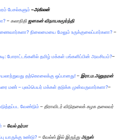
ரம் பேசல்களும்
–
அகிலன்
மா?
–
கலாநிதி
ஜனகன் விநாயகமூர்த்தி
்றிணைவார்களா? நிலைமையை மேலும் உருக்குலைப்பார்களா?
–
ி: போராட்டங்களில் தமிழ் மக்கள் பங்களிப்பின் அவசியம்?
–
ெயலாற்றுவது தற்கொலைக்கு ஒப்பானது!
–
இரா.ம.அனுதரன்
ை மண் – புலம்பெயர் மக்கள் தடுக்க முன்வருவார்களா?
–
படுத்தப்பட வேண்டும்
–
திராவிடர் விடுதலைக் கழக தலைவர்
்
–
வேல் தர்மா
ு யாருக்கு உண்டு?
–
வேல்ஸ் இல் இருந்து
அருஸ்