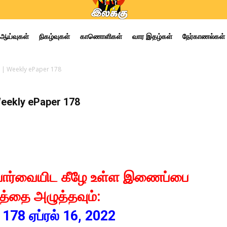
ஆய்வுகள்
நிகழ்வுகள்
காணொளிகள்
வார இதழ்கள்
நேர்காணல்கள்
22 | Weekly ePaper 178
 Weekly ePaper 178
பார்வையிட கீழே உள்ள இணைப்பை
த்தை அழுத்தவும்:
178 ஏப்ரல் 16, 2022