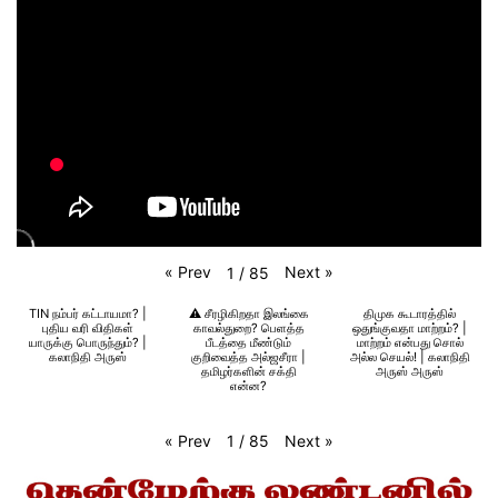
«
Prev
Next
»
1
/
85
TIN நம்பர் கட்டாயமா? |
⚠️ சீரழிகிறதா இலங்கை
திமுக கூடாரத்தில்
புதிய வரி விதிகள்
காவல்துறை? பெளத்த
ஒதுங்குவதா மாற்றம்? |
யாருக்கு பொருந்தும்? |
பீடத்தை மீண்டும்
மாற்றம் என்பது சொல்
கலாநிதி அருஸ்
குறிவைத்த அல்ஜசீரா |
அல்ல செயல்! | கலாநிதி
தமிழர்களின் சக்தி
அருஸ் அருஸ்
என்ன?
«
Prev
Next
»
1
/
85