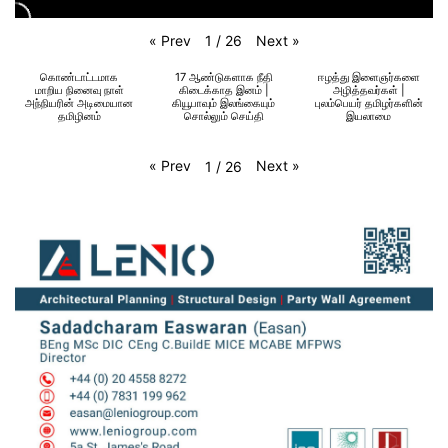
«
Prev
Next
»
1
/
26
கொண்டாட்டமாக
17 ஆண்டுகளாக நீதி
ஈழத்து இளைஞர்களை
மாறிய நினைவு நாள்
கிடைக்காத இனம் |
அழித்தவர்கள் |
அந்நியரின் அடிமையான
கியூபாவும் இலங்கையும்
புலம்பெயர் தமிழர்களின்
தமிழினம்
சொல்லும் செய்தி
இயலாமை
«
Prev
Next
»
1
/
26