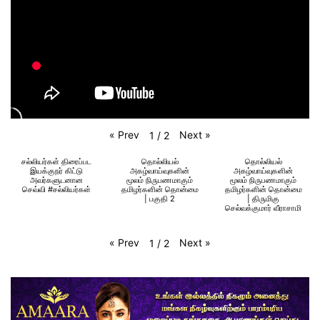
«
Prev
Next
»
1
/
2
சல்லியர்கள் திரைப்பட
தொல்லியல்
தொல்லியல்
இயக்குநர் கிட்டு
அகழ்வாய்வுகளின்
அகழ்வாய்வுகளின்
அவர்களுடனான
மூலம் நிருபணமாகும்
மூலம் நிருபணமாகும்
செவ்வி #சல்லியர்கள்
தமிழர்களின் தொன்மை
தமிழர்களின் தொன்மை
| பகுதி 2
| திருமிகு
செல்வக்குமார் வீராசாமி
«
Prev
Next
»
1
/
2