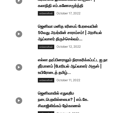
கலாநிதி எம்.கணேசமூர்த்தி
October 17, 2022
காணாெளிகள்
ஜெனிவா மனித உரிமைப் பேரவையின்
50வது அமர்வின் சாராம்சம்! | அரசியல்
ஆய்வாளர் திருச்செல்வம்...
October 12, 2022
காணாெளிகள்
எல்லா தரப்பினராலும் நிராகரிக்கப்பட்ட ஐ.நா
தீர்மானம் |போரியல் ஆய்வாளர் அரூஸ் |
உயிரோடைத் தமிழ்...
October 11, 2022
காணாெளிகள்
ஜெனிவாவில் எதுவுமே
நடைபெறவில்லையா? | எம்.கே.
சிவாஜிலிங்கம் நோ்காணல்