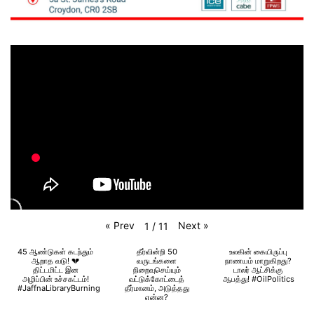
«
Prev
Next
»
1
/
11
45 ஆண்டுகள் கடந்தும்
தீர்வின்றி 50
உலகின் கையிருப்பு
ஆறாத வடு! 💔
வருடங்களை
நாணயம் மாறுகிறது?
திட்டமிட்ட இன
நிறைவுசெய்யும்
டாலர் ஆட்சிக்கு
அழிப்பின் உச்சகட்டம்!
வட்டுக்கோட்டைத்
ஆபத்து! #OilPolitics
#JaffnaLibraryBurning
தீர்மானம், அடுத்தது
என்ன?