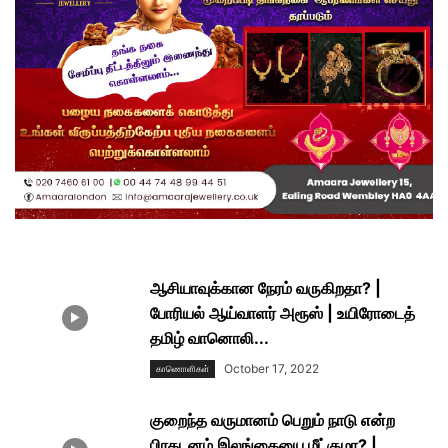
ஆசியாவுக்கான நேரம் வருகிறதா? |
போரியல் ஆய்வாளர் அரூஸ் | உயிரோடைத்
தமிழ் வானொலி...
October 17, 2022
காணாெளிகள்
குறைந்த வருமானம் பெறும் நாடு என்ற
பிரகடனம் இலங்கையை மீட்குமா? |