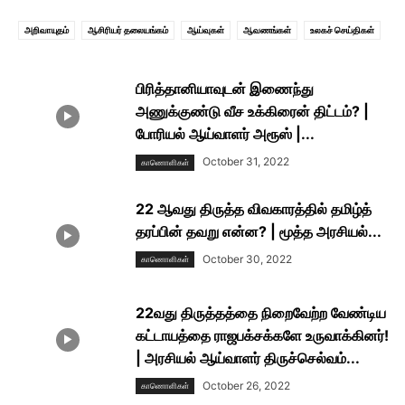
அறிவாயுதம்
ஆசிரியர் தலையங்கம்
ஆய்வுகள்
ஆவணங்கள்
உலகச் செய்திகள்
ஒலிப்பதிவுகள்
காணாமலாக்கப்பட்டோரின் உறவுகள்
காணாெளிகள்
சிறப்புப் பதிவுகள்
சிறுவர் தளம்
செய்திகள்
நிகழ்வுகள்
நூல்கள்
நேர்காணல்கள்
பிரித்தானியாவுடன் இணைந்து
புதிய மின்னிதழ்
மின்னிதழ்கள்
அணுக்குண்டு வீச உக்கிரைன் திட்டம்? |
போரியல் ஆய்வாளர் அரூஸ் |...
October 31, 2022
காணாெளிகள்
22 ஆவது திருத்த விவகாரத்தில் தமிழ்த்
தரப்பின் தவறு என்ன? | மூத்த அரசியல்...
October 30, 2022
காணாெளிகள்
22வது திருத்தத்தை நிறைவேற்ற வேண்டிய
கட்டாயத்தை ராஜபக்சக்களே உருவாக்கினர்!
| அரசியல் ஆய்வாளர் திருச்செல்வம்...
October 26, 2022
காணாெளிகள்