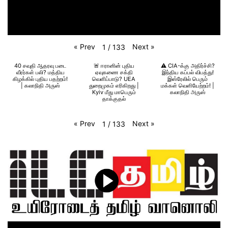
«
Prev
Next
»
1
/
133
40 சவுதி ஆதரவு படை
🚨 ஈரானின் புதிய
⚠️ CIA-க்கு அதிர்ச்சி?
வீரர்கள் பலி? மத்திய
ஏவுகணை சக்தி
இந்திய கப்பல் விபத்து!
கிழக்கில் புதிய பதற்றம்!
வெளிப்பாடு? UEA
இஸ்ரேலில் பெரும்
| கலாநிதி அருஸ்
துறைமுகம் எரிகிறது |
மக்கள் வெளியேற்றம்! |
Kyiv மீது மாபெரும்
கலாநிதி அருஸ்
தாக்குதல்
«
Prev
Next
»
1
/
133