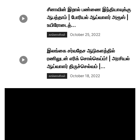
சீனாவின் இறால் பண்ணை இந்தியாவுக்கு
ஆபத்தாம் | போரியல் ஆய்வாளர் அரூஸ் |
உயிரோடைத்...
October 25, 2022
காணாெளிகள்
இலங்கை சர்வதேச ஆடுகளத்தில்
ரணிலுடன் எரிக் சொல்கெய்ம்! | அரசியல்
ஆய்வாளர் திருச்செல்வம் |...
October 18, 2022
காணாெளிகள்