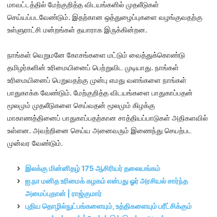
மாவட்டத்தில் மேற்குறித்த விடயங்களில் முதலீடுகள்
செய்யப்படவேண்டும். இதற்கான ஒத்துழைப்புகளை வழங்குவதற்கு
உள்ளுராட்சி மன்றங்கள் தயாராக இருக்கின்றன.
நாங்கள் வெறுமனே கோசங்களை மட்டும் வைத்துக்கொண்டு
தமிழர்களின் உரிமையினைப் பெற்றுவிட முடியாது. நாங்கள்
உரிமையினைப் பெறுவதற்கு முன்பு எமது வளங்களை நாங்கள்
பாதுகாக்க வேண்டும். மேற்குறித்த விடயங்களை பாதுகாப்பதன்
மூலமும் முதலீடுகளை செய்வதன் மூலமும் கிழக்கு
மாகாணத்தினைப் பாதுகாப்பதற்கான சாத்தியப்பாடுகள் அதிகளவில்
உள்ளன. அவற்றினை செய்ய அனைவரும் இணைந்து செயற்பட
முன்வர வேண்டும்.
இலக்கு மின்னிதழ் 175 ஆசிரியர் தலையங்கம்
ஐ.நா மனித உரிமைக் கழகம் என்பது ஓர் அரசியல் சார்ந்த
அமைப்புதான் | ராஜ்குமார்
புதிய தொழில்நுட்பங்களையும், உத்திகளையும் பரீட்சிக்கும்