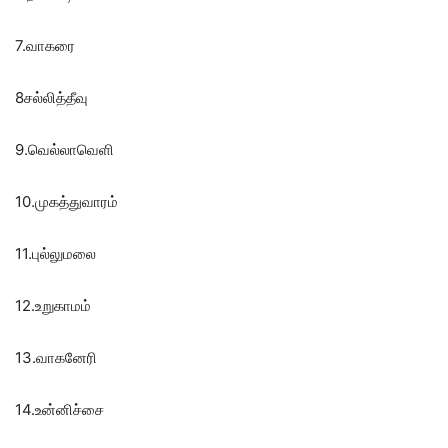
7.வாகரை
8சல்லித்தீவு
9.வெல்லாவெளி
10.முகத்துவாரம்
11.புல்லுமலை
12.உறுகாமம்
13.வாகனேரி
14.உன்னிச்சை