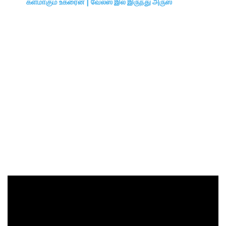
களமாகும் உக்ரைன் | வேல்ஸ் இல் இருந்து அருஸ்