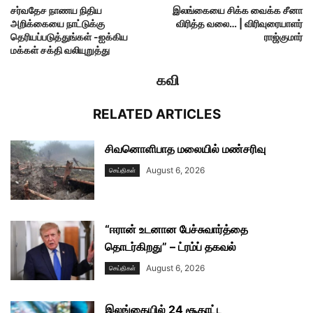
சர்வதேச நாணய நிதிய
இலங்கையை சிக்க வைக்க சீனா
அறிக்கையை நாட்டுக்கு
விரித்த வலை… | விரிவுரையாளர்
தெரியப்படுத்துங்கள் -ஐக்கிய
ராஜ்குமார்
மக்கள் சக்தி வலியுறுத்து
கவி
RELATED ARTICLES
சிவனொளிபாத மலையில் மண்சரிவு
August 6, 2026
செய்திகள்
“ஈரான் உடனான பேச்சுவார்த்தை
தொடர்கிறது” – ட்ரம்ப் தகவல்
August 6, 2026
செய்திகள்
இலங்கையில் 24 சூதாட்ட