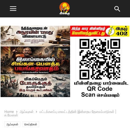
Home
ஆய்வுகள்
மட்டக்களப்பு மாவட்டத்தின் இன்றைய தேவைப்பாடுகள் |
க.மேனன்
ஆய்வுகள்
செய்திகள்