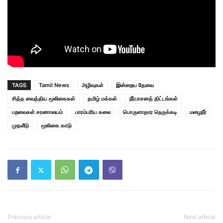
TAGS
Tamil News
அழிவுகள்
இன்றைய தேவை
சித்த வைத்திய மூலிகைகள்
தமிழ் மக்கள்
நீர்பாசனத் திட்டங்கள்
பறவைகள் சரணாலயம்
பாரம்பரிய கலை
பொருளாதார நெருக்கடி
மழைநீர்
முதலீடு
மூலிகை காடு
Previous article
Next article