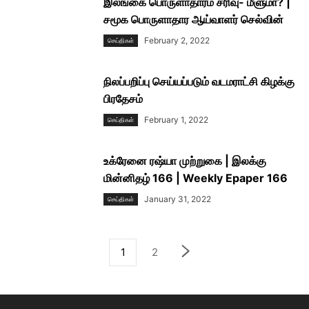
இலங்கை பொருளாதாரம் சரிவு- மீளுமா? |
சமூக பொருளாதார ஆய்வாளர் செல்வின்
February 2, 2022
செய்திகள்
நிலப்பறிப்பு செய்யப்படும் வடமராட்சி கிழக்கு
பிரதேசம்
February 1, 2022
செய்திகள்
உக்ரேனை ரஷ்யா முற்றுகை | இலக்கு
மின்னிதழ் 166 | Weekly Epaper 166
January 31, 2022
செய்திகள்
1
2