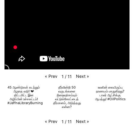
«
Prev
Next
»
1
/
11
45 ஆண்டுகள் கடந்தும்
தீர்வின்றி 50
உலகின் கையிருப்பு
ஆறாத வடு! 💔
வருடங்களை
நாணயம் மாறுகிறது?
திட்டமிட்ட இன
நிறைவுசெய்யும்
டாலர் ஆட்சிக்கு
அழிப்பின் உச்சகட்டம்!
வட்டுக்கோட்டைத்
ஆபத்து! #OilPolitics
#JaffnaLibraryBurning
தீர்மானம், அடுத்தது
என்ன?
«
Prev
Next
»
1
/
11