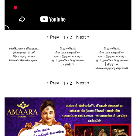
«
Prev
Next
»
1
/
2
சல்லியர்கள் திரைப்பட
தொல்லியல்
தொல்லியல்
இயக்குநர் கிட்டு
அகழ்வாய்வுகளின்
அகழ்வாய்வுகளின்
அவர்களுடனான
மூலம் நிருபணமாகும்
மூலம் நிருபணமாகும்
செவ்வி #சல்லியர்கள்
தமிழர்களின் தொன்மை
தமிழர்களின் தொன்மை
| பகுதி 2
| திருமிகு
செல்வக்குமார் வீராசாமி
«
Prev
Next
»
1
/
2