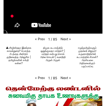
«
Prev
Next
»
1
/
85
⚠️ சீரழிகிறதா இலங்கை
திமுக கூடாரத்தில்
ஈழத்தமிழர்களும்
காவல்துறை? பெளத்த
ஒதுங்குவதா மாற்றம்? |
முதல்வர் விஜயும்!
பீடத்தை மீண்டும்
மாற்றம் என்பது சொல்
கருணாநிதியின்
குறிவைத்த அல்ஜசீரா |
அல்ல செயல்! | கலாநிதி
கூடாரத்தில் சீமான்?
தமிழர்களின் சக்தி
அருஸ் அருஸ்
அரசியலை
என்ன?
அதிரவைக்கும்
பகுப்பாய்வு
«
Prev
Next
»
1
/
85