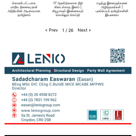
கொண்டாட்டமாக
17 ஆண்டுகளாக நீதி
ஈழத்து இளைஞர்களை
மாறிய நினைவு நாள்
கிடைக்காத இனம் |
அழித்தவர்கள் |
அந்நியரின் அடிமையான
கியூபாவும் இலங்கையும்
புலம்பெயர் தமிழர்களின்
தமிழினம்
சொல்லும் செய்தி
இயலாமை
«
Prev
Next
»
1
/
26