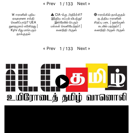
«
Prev
Next
»
1
/
133
🚨 ஈரானின் புதிய
⚠️ CIA-க்கு அதிர்ச்சி?
🔴 ஈராக்கில் தாக்குதல்
ஏவுகணை சக்தி
இந்திய கப்பல் விபத்து!
நடத்திய ஈரானின்
வெளிப்பாடு? UEA
இஸ்ரேலில் பெரும்
சிறப்பு படை | ஹார்மூஸ்
துறைமுகம் எரிகிறது |
மக்கள் வெளியேற்றம்! |
கடலில் பதற்றம்! |
Kyiv மீது மாபெரும்
கலாநிதி அருஸ்
கலாநிதி அருஸ் அருஸ்
தாக்குதல்
«
Prev
Next
»
1
/
133