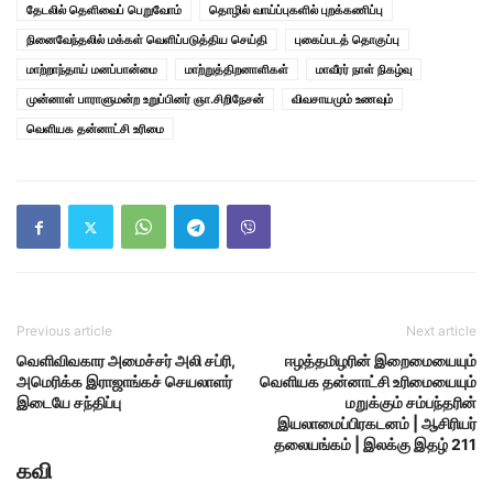
தேடலில் தெளிவைப் பெறுவோம்
தொழில் வாய்ப்புகளில் புறக்கணிப்பு
நினைவேந்தலில் மக்கள் வெளிப்படுத்திய செய்தி
புகைப்படத் தொகுப்பு
மாற்றாந்தாய் மனப்பான்மை
மாற்றுத்திறனாளிகள்
மாவீரர் நாள் நிகழ்வு
முன்னாள் பாராளுமன்ற உறுப்பினர் ஞா.சிறிநேசன்
விவசாயமும் உணவும்
வெளியக தன்னாட்சி உரிமை
Previous article
Next article
வெளிவிவகார அமைச்சர் அலி சப்ரி,
ஈழத்தமிழரின் இறைமையையும்
அமெரிக்க இராஜாங்கச் செயலாளர்
வெளியக தன்னாட்சி உரிமையையும்
இடையே சந்திப்பு
மறுக்கும் சம்பந்தரின்
இயலாமைப்பிரகடனம் | ஆசிரியர்
தலையங்கம் | இலக்கு இதழ் 211
கவி