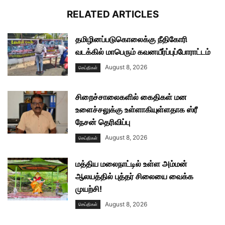
RELATED ARTICLES
தமிழினப்படுகொலைக்கு நீதிகோரி
வடக்கில் மாபெரும் கவனயீர்ப்புப்போராட்டம்
August 8, 2026
செய்திகள்
சிறைச்சாலைகளில் கைதிகள் மன
உளைச்சலுக்கு உள்ளாகியுள்ளதாக ஸ்ரீ
நேசன் தெரிவிப்பு
August 8, 2026
செய்திகள்
மத்திய மலைநாட்டில் உள்ள அம்மன்
ஆலயத்தில் புத்தர் சிலையை வைக்க
முயற்சி!
August 8, 2026
செய்திகள்