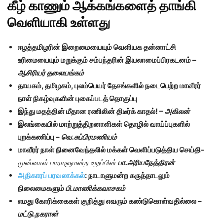
கீழ் காணும் ஆக்கங்களைத் தாங்கி
வெளியாகி உள்ளது
ஈழத்தமிழரின் இறைமையையும் வெளியக தன்னாட்சி
உரிமையையும் மறுக்கும் சம்பந்தரின் இயலாமைப்பிரகடனம் –
ஆசிரியர் தலையங்கம்
தாயகம், தமிழகம், புலம்பெயர் தேசங்களில் நடைபெற்ற மாவீரர்
நாள் நிகழ்வுகளின் புகைப்படத் தொகுப்பு
இந்து மதத்தின் மீதான ரணிலின் திடீர்க் காதல்! –
அகிலன்
இலங்கையில் மாற்றுத்திறனாளிகள் தொழில் வாய்ப்புகளில்
புறக்கணிப்பு –
வெ.சுப்பிரமணியம்
மாவீரர் நாள் நினைவேந்தலில் மக்கள் வெளிப்படுத்திய செய்தி-
முன்னாள் பாராளுமன்ற உறுப்பின்
பா.அரியநேத்திரன்
அதிகாரப் பரவலாக்கல்
: நாடாளுமன்ற கருத்தாடலும்
நிலைமைகளும்
பி.மாணிக்கவாசகம்
எமது கோரிக்கைகள் குறித்து எவரும் கண்டுகொள்வதில்லை –
மட்டு.நகரான்