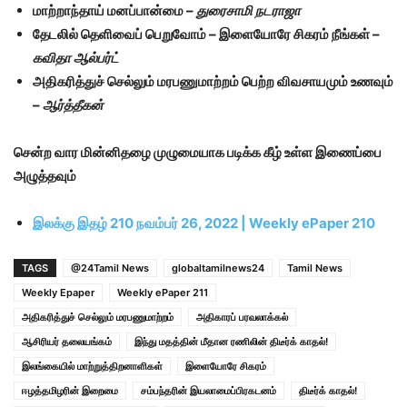
மாற்றாந்தாய் மனப்பான்மை –
துரைசாமி நடராஜா
தேடலில் தெளிவைப் பெறுவோம் – இளையோரே சிகரம் நீங்கள் –
கவிதா ஆல்பர்ட்
அதிகரித்துச் செல்லும் மரபணுமாற்றம் பெற்ற விவசாயமும் உணவும்
–
ஆர்த்தீகன்
சென்ற வார மின்னிதழை முழுமையாக படிக்க கீழ் உள்ள இணைப்பை
அழுத்தவும்
இலக்கு இதழ் 210 நவம்பர் 26, 2022 | Weekly ePaper 210
TAGS
@24Tamil News
globaltamilnews24
Tamil News
Weekly Epaper
Weekly ePaper 211
அதிகரித்துச் செல்லும் மரபணுமாற்றம்
அதிகாரப் பரவலாக்கல்
ஆசிரியர் தலையங்கம்
இந்து மதத்தின் மீதான ரணிலின் திடீர்க் காதல்!
இலங்கையில் மாற்றுத்திறனாளிகள்
இளையோரே சிகரம்
ஈழத்தமிழரின் இறைமை
சம்பந்தரின் இயலாமைப்பிரகடனம்
திடீர்க் காதல்!