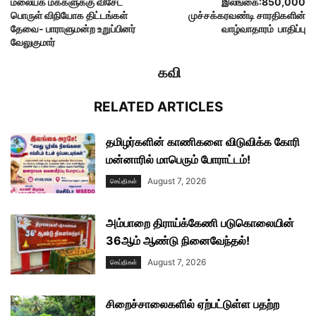
மலையக மக்களுக்கு விசேட
இலங்கை:850,000
பொருள் விநியோக திட்டங்கள்
முச்சக்கரவண்டி சாரதிகளின்
தேவை- பாராளுமன்ற உறுப்பினர்
வாழ்வாதாரம் பாதிப்பு
வேலுகுமார்
கவி
RELATED ARTICLES
தமிழர்களின் காணிகளை விடுவிக்க கோரி
மன்னாரில் மாபெரும் போராட்டம்!
August 7, 2026
செய்திகள்
அம்பாறை திராய்க்கேணி படுகொலையின்
36ஆம் ஆண்டு நினைவேந்தல்!
August 7, 2026
செய்திகள்
சிறைச்சாலைகளில் ஏற்பட்டுள்ள பதற்ற