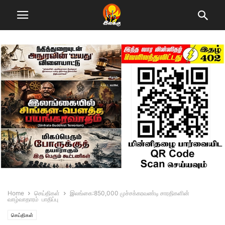
Home
செய்திகள்
இலங்கை:850,000 முச்சக்கரவண்டி சாரதிகளின்
வாழ்வாதாரம் பாதிப்பு
செய்திகள்