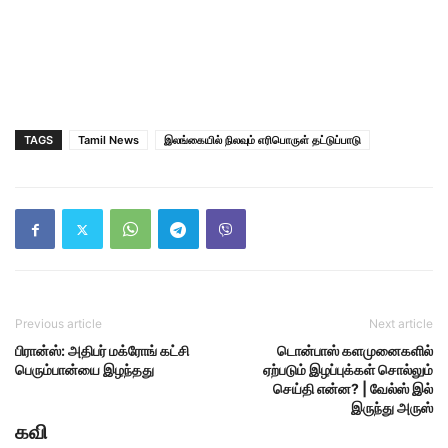
TAGS
Tamil News
இலங்கையில் நிலவும் எரிபொருள் தட்டுப்பாடு
Previous article
Next article
பிரான்ஸ்: அதிபர் மக்ரோங் கட்சி
டொன்பாஸ் களமுனைகளில்
பெரும்பான்யை இழந்தது
ஏற்படும் இழப்புக்கள் சொல்லும்
செய்தி என்ன? | வேல்ஸ் இல்
இருந்து அருஸ்
கவி