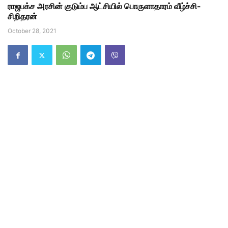
ராஜபக்ச அரசின் குடும்ப ஆட்சியில் பொருளாதாரம் வீழ்ச்சி-
சிறிதரன்
October 28, 2021