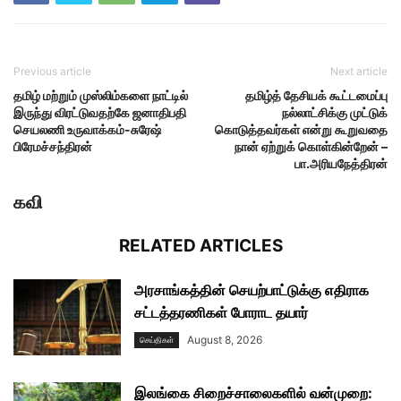
Previous article
Next article
தமிழ் மற்றும் முஸ்லிம்களை நாட்டில்
தமிழ்த் தேசியக் கூட்டமைப்பு
இருந்து விரட்டுவதற்கே ஜனாதிபதி
நல்லாட்சிக்கு முட்டுக்
செயலணி உருவாக்கம்-சுரேஷ்
கொடுத்தவர்கள் என்று கூறுவதை
பிரேமச்சந்திரன்
நான் ஏற்றுக் கொள்கின்றேன் –
பா.அரியநேத்திரன்
கவி
RELATED ARTICLES
அரசாங்கத்தின் செயற்பாட்டுக்கு எதிராக
சட்டத்தரணிகள் போராட தயார்
August 8, 2026
செய்திகள்
இலங்கை சிறைச்சாலைகளில் வன்முறை: