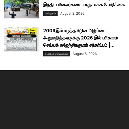
இந்திய மீனவர்களை பாதுகாக்க கோரிக்கை
August 8, 2026
செய்திகள்
2009இல் ஈழத்தமிழின அழிப்பை
அனுமதித்தவருக்கு 2026 இல் பரிகாரம்
செய்யக் கஜேந்திரகுமார் சந்தர்ப்பம் |...
August 8, 2026
ஆசிரியர் தலையங்கம்