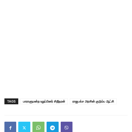
TAGS
பாராளுமன்ற உறுப்பினர் சிறீதரன்
ராஜபக்ச அரசின் குடும்ப ஆட்சி