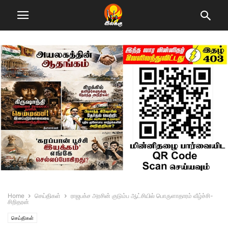
Home
செய்திகள்
ராஜபக்ச அரசின் குடும்ப ஆட்சியில் பொருளாதாரம் வீழ்ச்சி-
சிறிதரன்
செய்திகள்