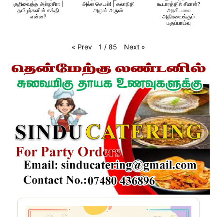
குறிவைத்த அல்ஜசீரா |
அல்ல செயல்! | கலாநிதி
கூடாரத்தில் சீமான்?
தமிழர்களின் சக்தி
அருஸ் அருஸ்
அரசியலை
என்ன?
அதிரவைக்கும்
பகுப்பாய்வு
«
Prev
Next
»
1
/
85