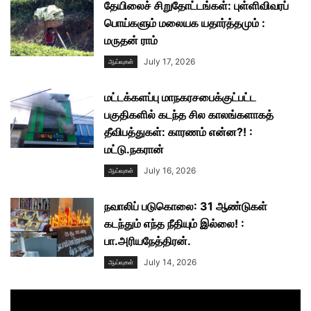
தேயிலைச் சிறுதோட்டங்கள்: புள்ளிவிவரப்
பொய்களும் மலையக யதார்த்தமும் :
மருதன் ராம்
July 17, 2026
ஆய்வுகள்
மட்டக்களப்பு மாநகரசபைக்குட்பட்ட
பகுதிகளில் கடந்த சில காலங்களாகத்
தீவிபத்துகள்: காரணம் என்ன?! :
மட்டு.நகரான்
July 16, 2026
ஆய்வுகள்
நவாலிப் படுகொலை: 31 ஆண்டுகள்
கடந்தும் எந்த நீதியும் இல்லை! :
பா.அரியநேத்திரன்.
July 14, 2026
ஆய்வுகள்