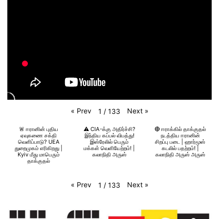
«
Prev
Next
»
1
/
133
🚨 ஈரானின் புதிய
⚠️ CIA-க்கு அதிர்ச்சி?
🔴 ஈராக்கில் தாக்குதல்
ஏவுகணை சக்தி
இந்திய கப்பல் விபத்து!
நடத்திய ஈரானின்
வெளிப்பாடு? UEA
இஸ்ரேலில் பெரும்
சிறப்பு படை | ஹார்மூஸ்
துறைமுகம் எரிகிறது |
மக்கள் வெளியேற்றம்! |
கடலில் பதற்றம்! |
Kyiv மீது மாபெரும்
கலாநிதி அருஸ்
கலாநிதி அருஸ் அருஸ்
தாக்குதல்
«
Prev
Next
»
1
/
133