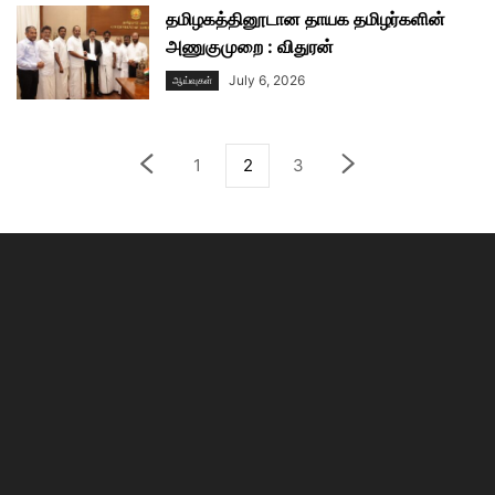
தமிழகத்தினூடான தாயக தமிழர்களின்
அணுகுமுறை : விதுரன்
July 6, 2026
ஆய்வுகள்
1
2
3