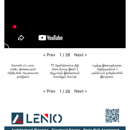
«
Prev
Next
»
1
/
26
கொண்டாட்டமாக
17 ஆண்டுகளாக நீதி
ஈழத்து இளைஞர்களை
மாறிய நினைவு நாள்
கிடைக்காத இனம் |
அழித்தவர்கள் |
அந்நியரின் அடிமையான
கியூபாவும் இலங்கையும்
புலம்பெயர் தமிழர்களின்
தமிழினம்
சொல்லும் செய்தி
இயலாமை
«
Prev
Next
»
1
/
26