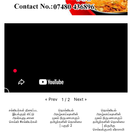
«
Prev
Next
»
1
/
2
சல்லியர்கள் திரைப்பட
தொல்லியல்
தொல்லியல்
இயக்குநர் கிட்டு
அகழ்வாய்வுகளின்
அகழ்வாய்வுகளின்
அவர்களுடனான
மூலம் நிருபணமாகும்
மூலம் நிருபணமாகும்
செவ்வி #சல்லியர்கள்
தமிழர்களின் தொன்மை
தமிழர்களின் தொன்மை
| பகுதி 2
| திருமிகு
செல்வக்குமார் வீராசாமி