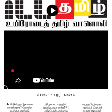
«
Prev
Next
»
1
/
85
⚠️ சீரழிகிறதா இலங்கை
திமுக கூடாரத்தில்
ஈழத்தமிழர்களும்
காவல்துறை? பெளத்த
ஒதுங்குவதா மாற்றம்? |
முதல்வர் விஜயும்!
பீடத்தை மீண்டும்
மாற்றம் என்பது சொல்
கருணாநிதியின்