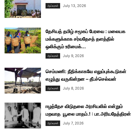
July 13, 2026
ஆய்வுகள்
தேசியத் தமிழ் சமூகப் பேரவை : மலையக
மக்களுக்காக சர்வதேசத் தளத்தில்
ஒலிக்கும் உரிமைக்...
July 9, 2026
ஆய்வுகள்
செம்மணி: நீதிக்காகவே எலும்புக்கூடுகள்
எழுந்து வருகின்றன – தீபச்செல்வன்
July 8, 2026
ஆய்வுகள்
ஈழத்தேச விடுதலை அரசியலில் என்றும்
மறவாத யூலை மாதம்.! : பா.அரியநேத்திரன்
July 7, 2026
ஆய்வுகள்