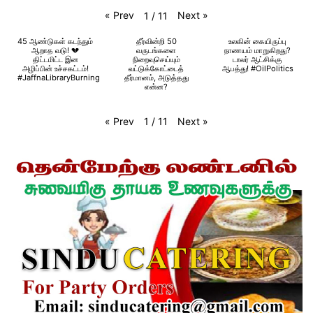
«
Prev
Next
»
1
/
11
45 ஆண்டுகள் கடந்தும்
தீர்வின்றி 50
உலகின் கையிருப்பு
ஆறாத வடு! 💔
வருடங்களை
நாணயம் மாறுகிறது?
திட்டமிட்ட இன
நிறைவுசெய்யும்
டாலர் ஆட்சிக்கு
அழிப்பின் உச்சகட்டம்!
வட்டுக்கோட்டைத்
ஆபத்து! #OilPolitics
#JaffnaLibraryBurning
தீர்மானம், அடுத்தது
என்ன?
«
Prev
Next
»
1
/
11