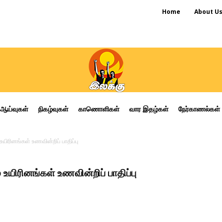
Home
About U
ஆய்வுகள்
நிகழ்வுகள்
காணொளிகள்
வார இதழ்கள்
நேர்காணல்கள்
ிரினங்கள் உணவின்றிப் பாதிப்பு
யிரினங்கள் உணவின்றிப் பாதிப்பு