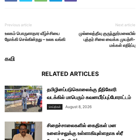
Previous article
Next article
உலகம் பொருளாதார வீழ்ச்சியை
முல்லைத்தீவு குருந்தூர்மலையில்
நோக்கி செல்கின்றது – உலக வங்கி
புத்தர் சிலை வைக்க முயற்சி-
மக்கள் எதிர்ப்பு
கவி
RELATED ARTICLES
தமிழினப்படுகொலைக்கு நீதிகோரி
வடக்கில் மாபெரும் கவனயீர்ப்புப்போராட்டம்
August 8, 2026
செய்திகள்
சிறைச்சாலைகளில் கைதிகள் மன
உளைச்சலுக்கு உள்ளாகியுள்ளதாக ஸ்ரீ