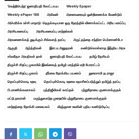
'வெற்றிபெற்ற' ஜனாதிபதி கோட்டாபய
Weekly Epaper
Weekly ePaper 186
அகிலன்
அனைவரையும் ஒன்றிணைக்க வேண்டும்
அமெரிக்க உச்சி மாநாடு: நெருக்கடியான ஒரு நேரத்தில் வீணாக்கப்பட்ட அரிய வாய்ப்பு
அரசியலமைப்பு
அரசியலமைப்பு மாற்றங்கள்
அரவணைக்கத் துடிக்கும் சிங்களத் தரப்பு
அருட்தந்தை சந்திரா பெர்னாண்டோ
ஆகுதி
ஆர்த்திகன்
இரா.ம.அனுதரன்
கண்டுகொள்ளாத இந்திய அரசு
சர்வதேச அகதிகள் நாள்
ஜனாதிபதி கோட்டாபய
தமிழ் தேசியம்
திருச்சி சிறப்பு முகாமில் இலங்கைத் தமிழர் மரத்தில் ஏறி போராட்டம்
திருச்சி சிறப்பு முகாம்
தீர்வை நோக்கிய பயணம்
துரைசாமி நடராஜா
தொப்புள்கொடி உறவு
தொப்புள்கொடி உறவை உதாசீனப்படுத்தும் தமிழ்த் தரப்பு
பி.மாணிக்கவாசகம்
புத்திஜீவிகள் காய்தல்
புற்றுநோயை குணமாக்குதல்
மட்டு.நகரான்
மருந்துகளற்ற முறையில் புற்றுநோயை குணமாக்குதல்
மாற்றத்தை நோக்கி மலையகம்
விஞ்ஞான உலகின் புதிய கண்டுபிடிப்பு