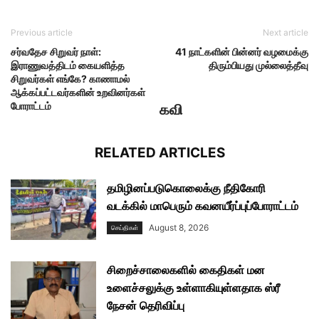
Previous article
Next article
சர்வதேச சிறுவர் நாள்:
41 நாட்களின் பின்னர் வழமைக்கு
இராணுவத்திடம் கையளித்த
திரும்பியது முல்லைத்தீவு
சிறுவர்கள் எங்கே? காணாமல்
ஆக்கப்பட்டவர்களின் உறவினர்கள்
போராட்டம்
கவி
RELATED ARTICLES
தமிழினப்படுகொலைக்கு நீதிகோரி
வடக்கில் மாபெரும் கவனயீர்ப்புப்போராட்டம்
August 8, 2026
செய்திகள்
சிறைச்சாலைகளில் கைதிகள் மன
உளைச்சலுக்கு உள்ளாகியுள்ளதாக ஸ்ரீ
நேசன் தெரிவிப்பு