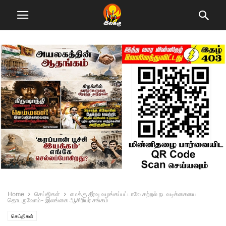
Home
செய்திகள்
எமக்கு தீர்வு வழங்கப்பட்டாலே கற்றல் நடவடிக்கையை
தொடருவோம்- இலங்கை ஆசிரியர் சங்கம்
செய்திகள்