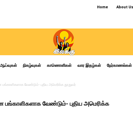
Home
About U
ஆய்வுகள்
நிகழ்வுகள்
காணொளிகள்
வார இதழ்கள்
நேர்காணல்கள்
 பங்காளிகளாக வேண்டும்- புதிய அமெரிக்க தூதுவர்
ன பங்காளிகளாக வேண்டும்- புதிய அமெரிக்க