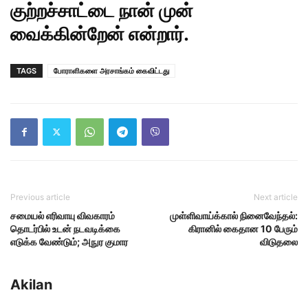
குற்றச்சாட்டை நான் முன்
வைக்கின்றேன் என்றார்.
TAGS
போராளிகளை அரசாங்கம் கைவிட்டது
Previous article
Next article
சமையல் எரிவாயு விவகாரம்
முள்ளிவாய்க்கால் நினைவேந்தல்:
தொடர்பில் உடன் நடவடிக்கை
கிரானில் கைதான 10 பேரும்
எடுக்க வேண்டும்; அநுர குமார
விடுதலை
Akilan