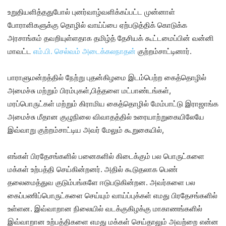
உறுதியளித்ததுபோல் புனர்வாழ்வளிக்கப்பட்ட முன்னாள்
போராளிகளுக்கு தொழில் வாய்ப்பை ஏற்படுத்திக் கொடுக்க
அரசாங்கம் தவறியுள்ளதாக தமிழ்த் தேசியக் கூட்டமைப்பின் வன்னி
மாவட்ட
எம்.பி. செல்வம் அடைக்கலநாதன்
குற்றம்சாட்டினார்.
பாராளுமன்றத்தில் நேற்று புதன்கிழமை இடம்பெற்ற கைத்தொழில்
அமைச்சு மற்றும் பிரம்புகள்,பித்தளை மட்பாண்டங்கள்,
மரப்பொருட்கள் மற்றும் கிராமிய கைத்தொழில் மேம்பாட்டு இராஜாங்க
அமைச்சு மீதான குழுநிலை விவாதத்தில் உரையாற்றுகையிலேயே
இவ்வாறு குற்றம்சாட்டிய அவர் மேலும் கூறுகையில்,
எங்கள் பிரதேசங்களில் பனைகளில் கிடைக்கும் பல பொருட்களை
மக்கள் உற்பத்தி செய்கின்றனர். அதில் கூடுதலாக பெண்
தலைமைத்துவ குடும்பங்களே ஈடுபடுகின்றன. அவர்களை பல
கைப்பணிப்பொருட்களை செய்யும் வாய்ப்புக்கள் எமது பிரதேசங்களில்
உள்ளன. இவ்வாறான நிலையில் வடக்குகிழக்கு மாகாணங்களில்
இவ்வாறான உற்பத்திகளை எமது மக்கள் செய்தாலும் அவற்றை என்ன