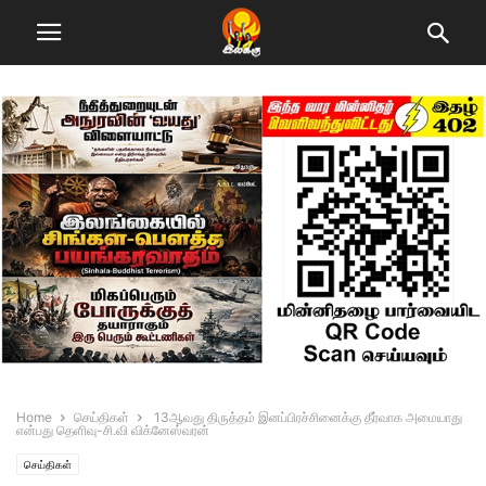
Home
செய்திகள்
13ஆவது திருத்தம் இனப்பிரச்சினைக்கு தீர்வாக அமையாது
என்பது தெளிவு-சி.வி விக்னேஸ்வரன்
செய்திகள்