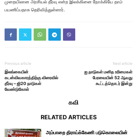
முறையிலான அரசியல் தீர்வு என்ற இலக்கினை நோக்கியே தாம்
பயணிப்பதாக தெரிவித்துள்ளார்.
Previous article
Next article
இலங்கையின்
ஐ.நாடுகள் மனித உரிமைகள்
கடன்விவகாரத்திற்கு விரைவில்
பேரவையின் 52 ஆவது
தீர்வு – ஜி20 நாடுகள்
கூட்டத்தொடர் இன்று
வேண்டுகோள்
கவி
RELATED ARTICLES
அம்பாறை திராய்க்கேணி படுகொலையின்