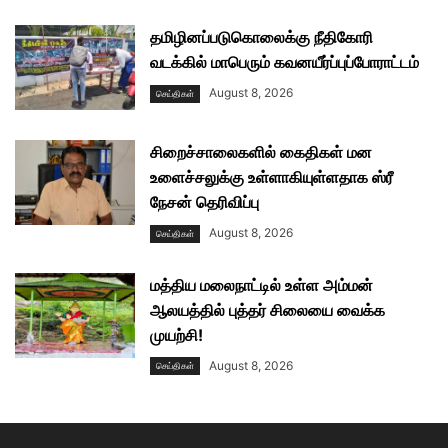
தமிழினப்படுகொலைக்கு நீதிகோரி
வடக்கில் மாபெரும் கவனயீர்ப்புப்போராட்டம்
August 8, 2026
செய்திகள்
சிறைச்சாலைகளில் கைதிகள் மன
உளைச்சலுக்கு உள்ளாகியுள்ளதாக ஸ்ரீ
நேசன் தெரிவிப்பு
August 8, 2026
செய்திகள்
மத்திய மலைநாட்டில் உள்ள அம்மன்
ஆலயத்தில் புத்தர் சிலையை வைக்க
முயற்சி!
August 8, 2026
செய்திகள்