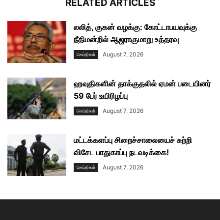
RELATED ARTICLES
லலித், குகன் வழக்கு: கோட்டாபயவுக்கு
நீதிமன்றில் ஆஜராகுமாறு உத்தரவு
August 7, 2026
செய்திகள்
ஹவுதிகளின் தாக்குதலில் ஏமன் படையினர்
59 பேர் உயிரிழப்பு
August 7, 2026
செய்திகள்
மட்டக்களப்பு சிறைச்சாலையைச் சுற்றி
விசேட பாதுகாப்பு நடவடிக்கை!
August 7, 2026
செய்திகள்