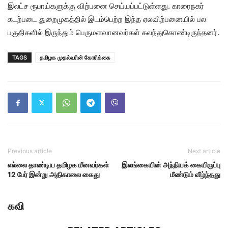
இலட்ச ரூபாய்களுக்கு விற்பனை செய்யப்பட்டுள்ளது. காரைநகர்
கடற்படை துறைமுகத்தில் இடம்பெற்ற இந்த ஏலவிற்பனையில் பல
பகுதிகளில் இருந்தும் பெருமளவானவர்கள் கலந்துகொண்டிருந்தனர்.
TAGS
தமிழக முதல்வரின் கோரிக்கை
Previous article
Next article
எல்லை தாண்டிய தமிழக மீனவர்கள்
இலங்கையின் அந்நியக் கையிருப்பு
12 பேர் இன்று அதிகாலை கைது
மீண்டும் வீழ்ந்தது
கவி