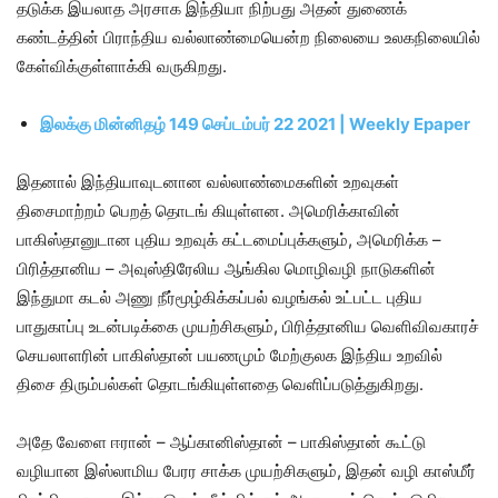
தடுக்க இயலாத அரசாக இந்தியா நிற்பது அதன் துணைக்
கண்டத்தின் பிராந்திய வல்லாண்மையென்ற நிலையை உலகநிலையில்
கேள்விக்குள்ளாக்கி வருகிறது.
இலக்கு மின்னிதழ் 149 செப்டம்பர் 22 2021 | Weekly Epaper
இதனால் இந்தியாவுடனான வல்லாண்மைகளின் உறவுகள்
திசைமாற்றம் பெறத் தொடங் கியுள்ளன. அமெரிக்காவின்
பாகிஸ்தானுடான புதிய உறவுக் கட்டமைப்புக்களும், அமெரிக்க –
பிரித்தானிய – அவுஸ்திரேலிய ஆங்கில மொழிவழி நாடுகளின்
இந்துமா கடல் அணு நீர்மூழ்கிக்கப்பல் வழங்கல் உட்பட்ட புதிய
பாதுகாப்பு உடன்படிக்கை முயற்சிகளும், பிரித்தானிய வெளிவிவகாரச்
செயலாளரின் பாகிஸ்தான் பயணமும் மேற்குலக இந்திய உறவில்
திசை திரும்பல்கள் தொடங்கியுள்ளதை வெளிப்படுத்துகிறது.
அதே வேளை ஈரான் – ஆப்கானிஸ்தான் – பாகிஸ்தான் கூட்டு
வழியான இஸ்லாமிய பேரர சாக்க முயற்சிகளும், இதன் வழி காஸ்மீர்