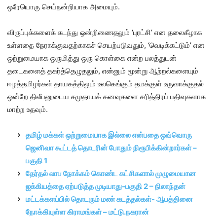
ஒரேயொரு செய்நன்றியாக அமையும்.
விருப்புக்களைக் கடந்து ஒன்றிணைதலும் ‘புரட்சி’ என தலைகீழாக
உள்ளதை நேராக்குவதற்காகச் செயற்படுவதும், ‘வெடிக்கட்டும்’ என
ஒற்றுமையாக ஒருமித்து ஒரு கொள்கை என்ற பலத்துடன்
தடைகளைத் தகர்த்தெழுதலும், என்னும் மூன்று ஆற்றல்களையும்
ஈழத்தமிழர்கள் தாயகத்திலும் உலகெங்கும் தமக்குள் உருவாக்குதல்
ஒன்றே திலீபனுடைய சமுதாயக் கனவுகளை சரித்திரப் பதிவுகளாக
மாற்ற உதவும்.
தமிழ் மக்கள் ஒற்றுமையாக இல்லை என்பதை ஒவ்வொரு
ஜெனிவா கூட்டத் தொடரின் போதும் நிரூபிக்கின்றார்கள் –
பகுதி 1
தேர்தல் லாப நோக்கம் கொண்ட கட்சிகளால் முழுமையான
ஐக்கியத்தை ஏற்படுத்த முடியாது-பகுதி 2 – நிலாந்தன்
மட்டக்களப்பில் தொடரும் மண் கடத்தல்கள்- ஆபத்தினை
நோக்கியுள்ள கிராமங்கள் – மட்டு.நகரான்