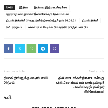
TAGS
இந்தியா
இலங்கை இந்திய உடன்படிக்கை
ஈழத்தமிழ் மக்களுக்கான இலாப நோக்கற்ற தேசிய ஊடகம்
தியாகி திலீபனின் 34வது ஆண்டு நினைவேந்தல் நாள் 26.09.21
தியாகி திலீபன்
திலீப தத்துவம்
மக்கள் புரட்சி வெடிக்கட்டும் சுதந்திர தமிழீழம் மலரட்டும்
Previous article
Next article
தியாகி திலீபனுக்கு வவுனியாவில்
திலீபனை மக்கள் நினைவு கூர்வது
அஞ்சலி
பற்றி அரசாங்கம் ஏன் கலங்குகிறது?
-கேள்வி எழுப்புகின்றார்
விக்னேஸ்வரன்
கவி