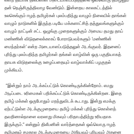
தன் நெஞ்சிருத்திவாழ வேண்டும். இன்றைய காலகட்டத்தில்
உலகெங்கும் ஈழத் தமிழர்கள் புலம்பதிந்து வாழும் நிலையில் தாங்கள்
வாழும் நாடுகளில் இருந்த படியே மக்களாட்சித் தத்துவங்களுக்கும்
வாழும் நாட்டின் சட்ட ஒழுங்கு முறைகளுக்கும் அமைய தமது தாய்
மண்ணின் விடுதலைக்காகப் போராடுபவர்களும் ‘மண்ணின்
மைந்தர்கள்’ என்ற அடையாளப்படுத்தலுள் அடங்குவர். இதனைப்
புரிந்து புலம்பதிந்த தமிழர்கள் தங்கள் வாழ்வின் ஒரு பகுதியாகத்
தாயக விடுதலைக்கு உழைப்பதையும் வாழ்வாக்கிப் பழகுதல்
முக்கியம்.
“இன்றும் நாம் அடக்கப்பட்டுக் கொண்டிருக்கின்றோம். எமது
அடிப்படை உரிமைகள் பறிக்கப்பட்டுக் கொண்டிருக்கின்றன. இதை
தமிழ் மக்கள் ஒருபோதும் மறந்துவிடக் கூடாது. இன்று எமக்கு
ஏற்பட்டுள்ள அடக்குமுறையை தமிழ் மக்கள் புரிந்து கொள்ளத்
தவறினால்நாளை வரலாறு மிகவும் பரிதாபத்திற்று உரியதாக
இருக்கும்.” என்னும் திலீபனின் வார்த்தைகள் ஒவ்வொரு ஈழத்
தமிழனும் சமகால அடக்குமுறையை அறியவும் புரியவும் அதனை