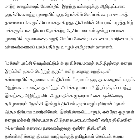
மாற்ற உழைக்கவும் வேண்டும். இதற்கு மக்களுக்கு அறிவூட்டலை
ஒருங்கிணைத்த முறையில் ஒரு நோக்கில் செய்யக் கூடிய ஊடகத்
தலைமை மிக முக்கியமானதாகிறது. திலீபனின் பெயரால் ஈழத்தமிழ்
மக்களுக்கான இலாப நோக்கற்ற தேசிய ஊடகம் ஒன்று பலமான
முறையில் உருவாவதை உறுதி செய்ய வேண்டிய கடமையும் உரிமையும்
உள்ளவர்களாகப் புலம் பதிந்து வாழும் தமிழர்கள் உள்ளனர்.
“மக்கள் புரட்சி வெடிக்கட்டும் அது நிச்சயமாகத் தமிழீழத்தை எனது
இறப்பின் மூலம் பெற்றுத் தரும்” என்ற மாறாத உறுதியுடன்
கல்லறையில் கருவானவன் திலீபன். “மரணம் ஒரு தடவைதான் வரும்.
அதற்காக மானத்தை விற்றுச் சீவிக்க முடியுமா? இறப்புக்குப் பயந்து
இனத்தை அழித்து விட அனுமதிக்க முடியுமா? என ஒவ்வொரு
தமிழரையும் நோக்கி இன்றும் திலீபன் குரல் எழுப்புகிறான் “நான்
ஆத்ம ரீதியாக உணர்கிறேன். இன்றில்லாவிட்டாலும், என்றோ ஒருநாள்
எனது மக்கள் நிச்சயமாக விடுதலையடைவார்கள்” என்ற திலீபனின்
நல்லாக்கக் கனவை நனவாக்குவது ஒன்றே திலீபனின்
தன்னிகரில்லாத தியாக வாழ்வுக்குத் தமிழர்கள் செய்யக் கூடிய