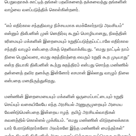
பெறுவதாகக் காட்டித் தங்கள் பதவிகளைத் தக்கவைத்து தங்களின்
வாழ்வை வளப்படுத்திக் கொள்கின்றனர்.
“எம் எதிர்கால சந்ததிவாழ நிச்சயமாக எமக்கோர்நாடு அவசியம்”
என்னும் திலீபனின் முன் னெதிர்வு கூறும் மொழியானது, நிலத்தின்
உரிமையும் மக்களின் இறைமையும் உறுதிப்படுத்தப்பட்டாலே எதிர்கால
சந்ததி வாழும் என்பதை மிகத் தெளிவாக்கியது. “எமது நாட்டில் நாம்
நிலை பெறும்வரை, எமது சுதந்திரத்தை எவரும் உறுதி கூற முடியாது”
என்ற தியாகி திலீபனின் கூற்று சுதந்திரம் என்பது சொந்த மண்ணில்
தன்னைத் தவிர தனக்கு இன்னோர் எசமான் இல்லாது வாழும் நிலை
என்பதை மனதிருத்துகிறது.
மண்ணின் இறைமையையும் மக்களின் ஒருமைப்பாட்டையும் உறுதி
செய்யும் வகையிலேயே எந்த அரசியல் அணுகுமுறையும் அமைய
வேண்டுமென்பதை இன்றைய ஈழத் தமிழ் அரசியல்வாதிகள்
கவனத்தில் கொள்ளல் முக்கியம். “எமது மண்ணின் விடுதலைக்காக
யார் பேராடுகிறார்களோ அவர்களே இந்த மண்ணின் மைந்தர்கள்”
என்ற தியாகி திலீபனின் அடையாளப்படுத்தலை ஒவ்வொரு தமிழனும்