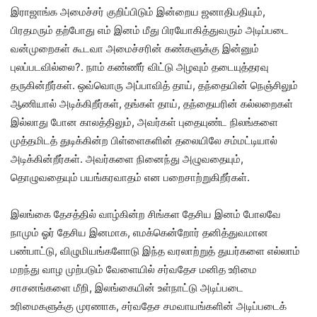
இராஜாங்க அமைச்சர் குறிப்பிடும் இன்றைய ஜனாதிபதியும்,
பிரதமரும் தற்போது எம் இனம் மீது பிரயோகித்துவரும் அடிப்படை
வன்முறைகள் கூடவா அமைச்சரின் கண்களுக்கு இன்னும்
புலப்படவில்லை?. நாம் கண்ணீர் விட்டு அழவும் தடையுத்தரவு
தருகின்றீர்கள். ஒவ்வொரு அப்பாவித் தாய், தந்தையின் நெஞ்சிலும்
ஆணியால் அடிக்கிறீர்கள், தங்கள் தாய், தந்தையரின் கல்லறைகள்
இல்லாது போன காலத்திலும், அவர்கள் புதையுண்ட நிலங்களை
முத்தமிடத் துடிக்கின்ற பிள்ளைகளின் தலையிலே சம்மட்டியால்
அடிக்கின்றீர்கள். அவர்களை நினைந்து அழுவதையும்,
தொழுவதையும் பயங்கரவாதம் என பறைசாற்றுகிறீர்கள்.
இலங்கை தேசத்தில் வாழ்கின்ற சிங்கள தேசிய இனம் போலவே
நாமும் ஓர் தேசிய இனமாக, எமக்கென்றோர் தனித்துவமான
பண்பாட்டு, விழுமியங்களோடு இந்த வரலாற்றுத் துயர்களை எல்லாம்
மறந்து வாழ முற்படும் வேளையில் சர்வதேச மனித உரிமை
சாசனங்களை மீறி, இலங்கையின் உள்நாட்டு அடிப்படை
உரிமைகளுக்கு முரணாக, சர்வதேச சமவாயங்களின் அடிப்படைக்