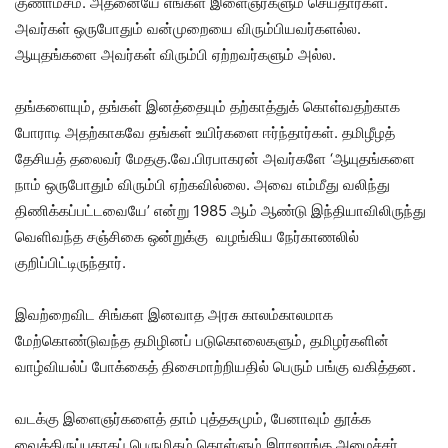
குணாம்சம். அதனையே எங்கள் இளைஞர்களும் செய்தார்கள்.
அவர்கள் ஒருபோதும் வன்முறையை விரும்பியவர்களல்ல.
ஆயுதங்களை அவர்கள் விரும்பி ஏற்றவர்களும் அல்ல.
தங்களையும், தங்கள் இனத்தையும் தற்காத்துக் கொள்வதற்காக
போராடி அதற்காகவே தங்கள் உயிர்களை ஈர்ந்தார்கள். தமிழீழத்
தேசியத் தலைவர் மேதகு.வே.பிரபாகரன் அவர்களே ‘ஆயுதங்களை
நாம் ஒருபோதும் விரும்பி ஏற்கவில்லை. அவை எம்மீது வலிந்து
திணிக்கப்பட்டவையே’ என்று 1985 ஆம் ஆண்டு இந்தியாவிலிருந்து
வெளிவந்த சஞ்சிகை ஒன்றுக்கு வழங்கிய நேர்காணலில்
குறிப்பிட்டிருந்தார்.
இவற்றைவிட சிங்கள இனவாத அரசு காலம்காலமாக
மேற்கொண்டுவந்த தமிழினப் படுகொலைகளும், தமிழர்களின்
வாழ்வியல்ப் போக்கைத் திசைமாற்றியதில் பெரும் பங்கு வகித்தன.
வடக்கு இளைஞர்களைத் தாம் புத்தகமும், பேனாவும் தூக்க
வைத்திருப்பதாகப் பெருமிதம் கொள்ளும் இராஜாங்க அமைச்சர்