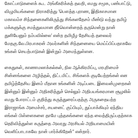
கோட்பாடுகளைக் கூட அங்கீகரிக்கத் தவறி, எமது சமூக, பண்பாட்டு,
விழுமியங்களை நிராகரித்து ‘பௌத்த புராண, இதிகாசமான
மகாவம்ச சிந்தனைகளிலிருந்து சிங்களதேசம் மீண்டு வந்து தமிழ்
மக்களுக்கு சமத்துவமான தீர்வொன்றைத் தருமென்று நான்
துளியேனும் நம்பவில்லை’ என்ற தமிழீழ தேசியத் தலைவர்
மேதகு.வே.பிரபாகரன் அவர்களின் சிந்தனையை மெய்ப்பிப்பதாகவே
உங்கள் செயற்பாடுகள் இன்றும் அமைந்துள்ளன.
கைதுகள், காணாமலாக்கல்கள், நில ஆக்கிரமிப்பு, மரபுரிமைச்
சின்னங்களை அழித்தல், திட்டமிட்ட சிங்களக் குடியேற்றங்கள் என
தமிழ்த்தேசிய இனம் மீதான உங்களின் அடிப்படை இனவன்முறைகள்
இன்னும் இன்னும் அதிகரித்துச் செல்லும் அதிபயங்கரமான சூழலில்
எமது போராட்டம் குறித்து கருத்துரைப்பதற்கு அருகதையற்ற
இராஜாங்க அமைச்சர், சயனைட் குப்பியும், துப்பாக்கியும் ஏந்திய
எங்கள் பிள்ளைகளை தாமே புத்தகங்களை ஏந்த வைத்திருப்பதற்காக
தெரிவித்துள்ள கருத்தை அவரது அரசியல் அறியாமையின்
வெளிப்பாடாகவே நான் பார்க்கிறேன்” என்றார்.