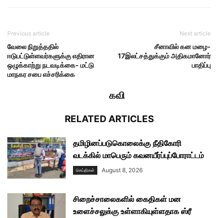
Previous article
Next article
வேலை நிறுத்ததில்
சீனாவில் கன மழை-
ஈடுபட்டுள்ளவர்களுக்கு எதிரான
17இலட்சத்துக்கும் அதிகமானோர்
ஒழுக்காற்று நடவடிக்கை- மட்டு
பாதிப்பு
மாநகர சபை எச்சரிக்கை
கவி
RELATED ARTICLES
தமிழினப்படுகொலைக்கு நீதிகோரி
வடக்கில் மாபெரும் கவனயீர்ப்புப்போராட்டம்
August 8, 2026
செய்திகள்
சிறைச்சாலைகளில் கைதிகள் மன
உளைச்சலுக்கு உள்ளாகியுள்ளதாக ஸ்ரீ