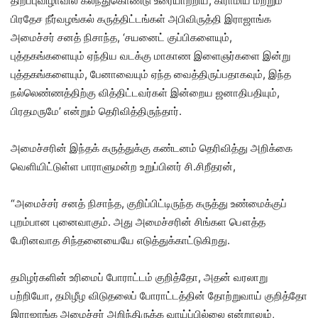
திறப்புவிழாவில் கலந்துகொண்டு உரையாற்றிய, கிராமிய மற்றும்
பிரதேச நீர்வழங்கல் கருத்திட்டங்கள் அபிவிருத்தி இராஜாங்க
அமைச்சர் சனத் நிசாந்த, ‘சயனைட் குப்பிகளையும்,
புத்தகங்களையும் ஏந்திய வடக்கு மாகாண இளைஞர்களை இன்று
புத்தகங்களையும், பேனாவையும் ஏந்த வைத்திருப்பதாகவும், இந்த
நல்லெண்ணத்திற்கு வித்திட்டவர்கள் இன்றைய ஜனாதிபதியும்,
பிரதமருமே’ என்றும் தெரிவித்திருந்தார்.
அமைச்சரின் இந்தக் கருத்துக்கு கண்டனம் தெரிவித்து அறிக்கை
வெளியிட்டுள்ள பாராளுமன்ற உறுப்பினர் சி.சிறீதரன்,
“அமைச்சர் சனத் நிசாந்த, குறிப்பிட்டிருந்த கருத்து உண்மைக்குப்
புறம்பான புனைவாகும். அது அமைச்சரின் சிங்கள பௌத்த
பேரினவாத சிந்தனையையே எடுத்துக்காட்டுகிறது.
தமிழர்களின் உரிமைப் போராட்டம் குறித்தோ, அதன் வரலாறு
பற்றியோ, தமிழீழ விடுதலைப் போராட்டத்தின் தோற்றுவாய் குறித்தோ
இராஜாங்க அமைச்சர் அறிந்திருக்க வாய்ப்பில்லை என்றாலும்,