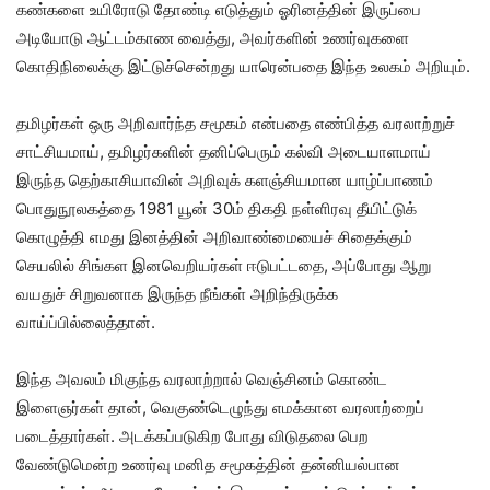
கண்களை உயிரோடு தோண்டி எடுத்தும் ஓரினத்தின் இருப்பை
அடியோடு ஆட்டம்காண வைத்து, அவர்களின் உணர்வுகளை
கொதிநிலைக்கு இட்டுச்சென்றது யாரென்பதை இந்த உலகம் அறியும்.
தமிழர்கள் ஒரு அறிவார்ந்த சமூகம் என்பதை எண்பித்த வரலாற்றுச்
சாட்சியமாய், தமிழர்களின் தனிப்பெரும் கல்வி அடையாளமாய்
இருந்த தெற்காசியாவின் அறிவுக் களஞ்சியமான யாழ்ப்பாணம்
பொதுநூலகத்தை 1981 யூன் 30ம் திகதி நள்ளிரவு தீயிட்டுக்
கொழுத்தி எமது இனத்தின் அறிவாண்மையைச் சிதைக்கும்
செயலில் சிங்கள இனவெறியர்கள் ஈடுபட்டதை, அப்போது ஆறு
வயதுச் சிறுவனாக இருந்த நீங்கள் அறிந்திருக்க
வாய்ப்பில்லைத்தான்.
இந்த அவலம் மிகுந்த வரலாற்றால் வெஞ்சினம் கொண்ட
இளைஞர்கள் தான், வெகுண்டெழுந்து எமக்கான வரலாற்றைப்
படைத்தார்கள். அடக்கப்படுகிற போது விடுதலை பெற
வேண்டுமென்ற உணர்வு மனித சமூகத்தின் தன்னியல்பான