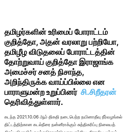
தமிழர்களின் உரிமைப் போராட்டம்
குறித்தோ, அதன் வரலாறு பற்றியோ,
தமிழீழ விடுதலைப் போராட்டத்தின்
தோற்றுவாய் குறித்தோ இராஜாங்க
அமைச்சர் சனத் நிசாந்த,
அறிந்திருக்க வாய்ப்பில்லை என
பாராளுமன்ற உறுப்பினர்
சி.சிறீதரன்
தெரிவித்துள்ளார்.
கடந்த 2021.10.06 ஆம் திகதி நடைபெற்ற நயினாதீவு நீர்வழங்கல்
திட்டத்திற்கான கடல்நீரை நன்னீராக்கும் சுத்திகரிப்பு நிலையத்