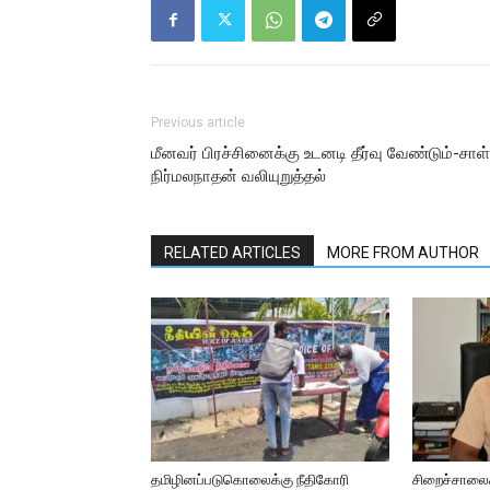
Previous article
மீனவர் பிரச்சினைக்கு உடனடி தீர்வு வேண்டும்-சாள்
நிர்மலநாதன் வலியுறுத்தல்
RELATED ARTICLES
MORE FROM AUTHOR
தமிழினப்படுகொலைக்கு நீதிகோரி
சிறைச்சாலை