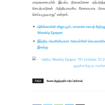
மாநகரசபையில் இயல்பு நிலையினை ஏற்படுத்
செயற்பாடுகள் அத்தியாவசிய சேவையாக பிரகடனப
செய்யமுடியாது” என்றார்.
ஷ்ரிங்லாவின் விஜயமும், மாகாண சபைத் தேர்தல
Weekly Epaper
இந்திய வெளிவிவகார அமைச்சின் செயலாளரின் வ
இலக்கு
TAGS
வேலை நிறுத்ததில் ஈடுபட்டுள்ளவர்