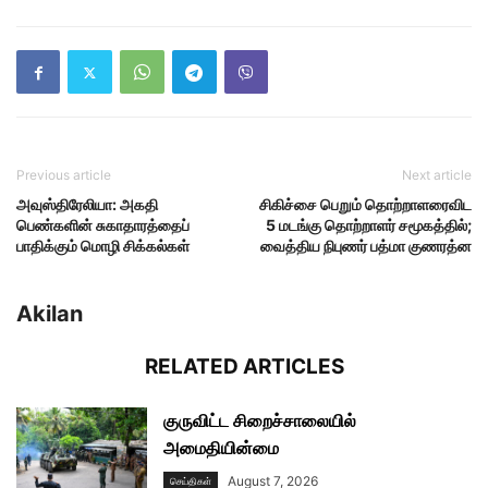
Previous article
Next article
அவுஸ்திரேலியா: அகதி
சிகிச்சை பெறும் தொற்றாளரைவிட
பெண்களின் சுகாதாரத்தைப்
5 மடங்கு தொற்றாளர் சமூகத்தில்;
பாதிக்கும் மொழி சிக்கல்கள்
வைத்திய நிபுணர் பத்மா குணரத்ன
Akilan
RELATED ARTICLES
குருவிட்ட சிறைச்சாலையில்
அமைதியின்மை
August 7, 2026
செய்திகள்