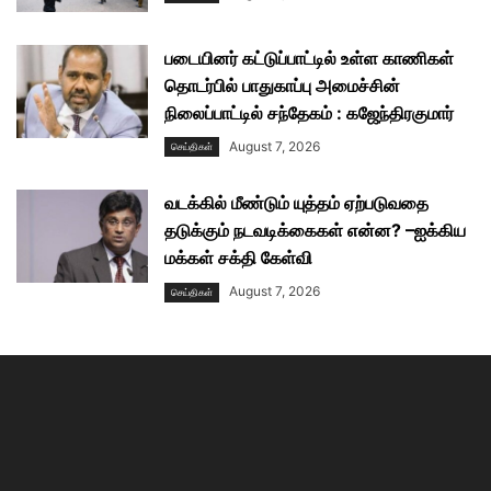
படையினர் கட்டுப்பாட்டில் உள்ள காணிகள்
தொடர்பில் பாதுகாப்பு அமைச்சின்
நிலைப்பாட்டில் சந்தேகம் : கஜேந்திரகுமார்
August 7, 2026
செய்திகள்
வடக்கில் மீண்டும் யுத்தம் ஏற்படுவதை
தடுக்கும் நடவடிக்கைகள் என்ன? –ஐக்கிய
மக்கள் சக்தி கேள்வி
August 7, 2026
செய்திகள்