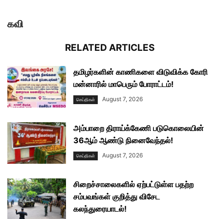
கவி
RELATED ARTICLES
தமிழர்களின் காணிகளை விடுவிக்க கோரி
மன்னாரில் மாபெரும் போராட்டம்!
August 7, 2026
செய்திகள்
அம்பாறை திராய்க்கேணி படுகொலையின்
36ஆம் ஆண்டு நினைவேந்தல்!
August 7, 2026
செய்திகள்
சிறைச்சாலைகளில் ஏற்பட்டுள்ள பதற்ற
சம்பவங்கள் குறித்து விசேட
கலந்துரையாடல்!