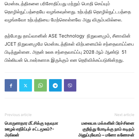
மென்கடத்திகளை பரிசோதிப்பது மற்றும் பொதி செய்யும்
தொழில்நுட்பத்தையே வழங்கவுள்ளது. உற்பத்தி தொழில்நுட்டபத்தை
வழங்கவோ உற்பத்தியை மேற்கொள்ளவே அது விரும்பவில்லை.
தற்போது தாய்வானின் ASE Technology நிறுவனமும், சீனாவின்
JCET நிறுவனமுமே மென்கடத்திகள் விற்பனையில் சந்தைவாய்ப்பை
பிடித்துள்ளன. அதன் உலக சந்தைவாய்ப்பு 2028 ஆம் ஆண்டு 51
பில்லியன் டொலர்களாக இருக்கும் என தெரிவிக்கப்படுகின்றது.
Previous article
Next article
பொருளாதார மீட்சிக்கு உதவுமா
மலையக மக்களின் பிரச்சினை
ஊழல் எதிா்ப்புச் சட்டமூலம்?-
குறித்து மோடிக்கு நாம் கடிதம்
அகிலன்
அனுப்புவோம் – மனோ கணேசன்