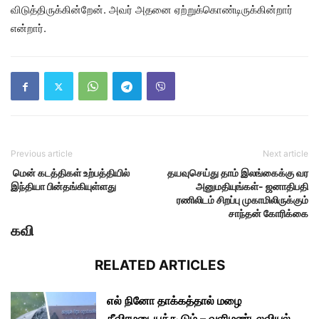
விடுத்திருக்கின்றேன். அவர் அதனை ஏற்றுக்கொண்டிருக்கின்றார்
என்றார்.
Previous article
Next article
மென் கடத்திகள் உற்பத்தியில்
தயவுசெய்து தாம் இலங்கைக்கு வர
இந்தியா பின்தங்கியுள்ளது
அனுமதியுங்கள்- ஜனாதிபதி
ரணிலிடம் சிறப்பு முகாமிலிருக்கும்
சாந்தன் கோரிக்கை
கவி
RELATED ARTICLES
எல் நினோ தாக்கத்தால் மழை
தீவிரமடையக்கூடும் – வளிமண்டலவியல்