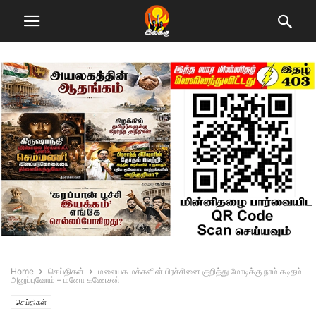
Home
செய்திகள்
மலையக மக்களின் பிரச்சினை குறித்து மோடிக்கு நாம் கடிதம்
அனுப்புவோம் – மனோ கணேசன்
செய்திகள்