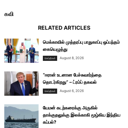
கவி
RELATED ARTICLES
மெக்காவில் முத்தரப்பு பாதுகாப்பு ஒப்பந்தம்
கையெழுத்து
August 8, 2026
செய்திகள்
“ஈரான் உடனான பேச்சுவார்த்தை
தொடர்கிறது” – ட்ரம்ப் தகவல்
August 6, 2026
செய்திகள்
யேமன் கடற்கரைக்கு அருகில்
தாக்குதலுக்கு இலக்காகி மூழ்கிய இந்திய
கப்பல்?