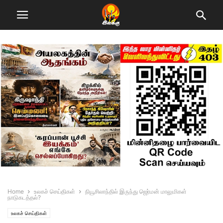
Home
உலகச் செய்திகள்
நியூசிலாந்தில் இருந்து ஜெர்மன் மாலுமிகள்
நாடுகடத்தல்?
உலகச் செய்திகள்