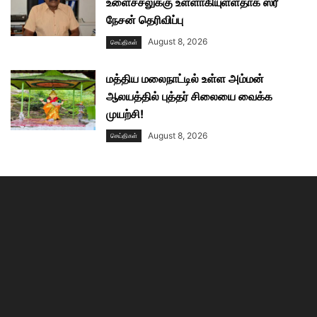
உளைச்சலுக்கு உள்ளாகியுள்ளதாக ஸ்ரீ
நேசன் தெரிவிப்பு
August 8, 2026
செய்திகள்
மத்திய மலைநாட்டில் உள்ள அம்மன்
ஆலயத்தில் புத்தர் சிலையை வைக்க
முயற்சி!
August 8, 2026
செய்திகள்