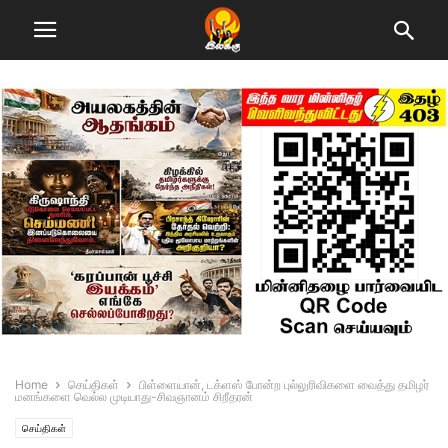
Home
செய்திகள்
பிள்ளையான், டக்ளஸ் போன்ற புல்லுரிவிகளை வைத்து தமிழர்
மனங்களை வெல்ல முடியாது-சிவஞானம் சிறீதரன்
செய்திகள்