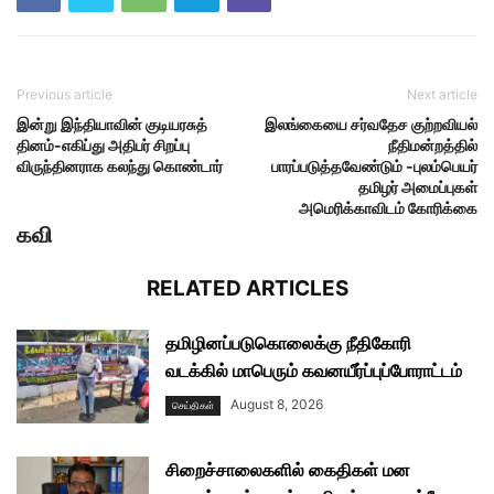
Previous article
Next article
இன்று இந்தியாவின் குடியரசுத்
இலங்கையை சர்வதேச குற்றவியல்
தினம்-எகிப்து அதிபர் சிறப்பு
நீதிமன்றத்தில்
விருந்தினராக கலந்து கொண்டார்
பாரப்படுத்தவேண்டும் -புலம்பெயர்
தமிழர் அமைப்புகள்
அமெரிக்காவிடம் கோரிக்கை
கவி
RELATED ARTICLES
தமிழினப்படுகொலைக்கு நீதிகோரி
வடக்கில் மாபெரும் கவனயீர்ப்புப்போராட்டம்
August 8, 2026
செய்திகள்
சிறைச்சாலைகளில் கைதிகள் மன