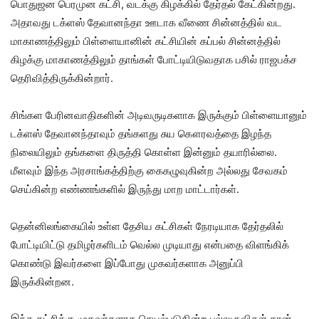
பொதுஜன பெரமுன கட்சி, வடக்கு கிழக்கில் தேர்தல் கேட்கின்றது.
அதாவது டக்ளஸ் தேவானந்தா ஊடாக வீணை சின்னத்தில் வட
மாகாணத்திலும் பிள்ளையானின் கட்சியின் கப்பல் சின்னத்தில்
கிழக்கு மாகாணத்திலும் தாங்கள் போட்டியிடுவதாக பசில் ராஜபக்ச
தெரிவித்திருக்கின்றார்.
சிங்கள பேரினவாதிகளின் அடிவருடிகளாக இருக்கும் பிள்ளையானும்
டக்ளஸ் தேவானந்தாவும் தங்களது சுய கௌரவத்தை இழந்த
நிலையிலும் தங்களை திருத்தி கொள்ள இன்னும் தயாரில்லை.
மீளவும் இந்த அரசாங்கத்திற்கு கைகழுவுகின்ற அல்லது சேவகம்
செய்கின்ற எண்ணங்களில் இருந்து மாற மாட்டார்கள்.
தென்னிலங்கையில் உள்ள தேசிய கட்சிகள் நேரடியாக தேர்தலில்
போட்டியிட்டு தமிழர்களிடம் வெல்ல முடியாது என்பதை விளங்கிக்
கொண்டு இவர்களை இப்போது முகவர்களாக அனுப்பி
இருக்கின்றன.
இந்த கட்சிக்கு முகவர்களாக செயல்படுகின்ற புல்லுருவிகள் தான்