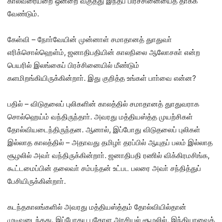
காலவரையறை ஒன்றை வகுத்து இந்தப் பிரச்சினையைத் தீா்க்க
வேண்டும்.
கேள்வி – நோா்வேயின் முன்னாள் சமாதானத் துாதுவா்
எரிக்சொல்ஹெள்ம், ஜனாதிபதியின் காலநிலை ஆலோசகா் என்ற
பெயரில் இலங்கைப் பிரச்சினையில் மீண்டும்
களமிறங்கியிருக்கின்றாா். இது குறித்த உங்கள் பாா்வை என்ன?
பதில் – விடுதலைப் புலிகளின் காலத்தில் சமாதானத் துாதுவராக
சொல்ஹெய்ம் வந்திருந்தாா். அவரது மத்தியஸ்த்த முயற்சிகள்
தோல்வியடைந்திருந்தன. ஆனால், இப்போது விடுதலைப் புலிகள்
இல்லாத காலத்தில் – அதாவது தமிழா் தரப்பில் ஆயுதப் பலம் இல்லாத
சூழலில் அவா் வந்திருக்கின்றாா். ஜனாதிபதி ரணில் விக்கிரமசிங்க,
கூட்டமைப்பின் தலைவா் சம்பந்தன் உட்பட பலரை அவா் சந்தித்துப்
பேசியிருக்கின்றாா்.
கடந்தகாலங்களில் அவரது மத்தியஸ்த்தம் தோல்வியில்தான்
முடிவடைந்தது. இப்போதய புகோள அரசியல் சூழலில், இந்தியாவைத்