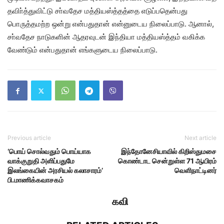
தவிா்த்துவிட்டு சா்வதேச மத்தியஸ்த்தத்தை எடுப்பதென்பது
பொருத்தமற்ற ஒன்று என்பதுதான் என்னுடைய நிலைப்பாடு. ஆனால்,
சா்வதேச நாடுகளின் ஆதரவுடன் இந்தியா மத்தியஸ்த்தம் வகிக்க
வேண்டும் என்பதுதான் எங்களுடைய நிலைப்பாடு.
Previous article
Next article
‘பொய் சொல்வதும் பொய்யாக
இந்தோனேசியாவில் கிறிஸ்துமசை
வாக்குறுதி அளிப்பதுமே
கொண்டாட சென்றுள்ள 71 ஆயிரம்
இலங்கையின் அரசியல் கலாசாரம்’
வெளிநாட்டினர்
பி.மாணிக்கவாசகம்
கவி