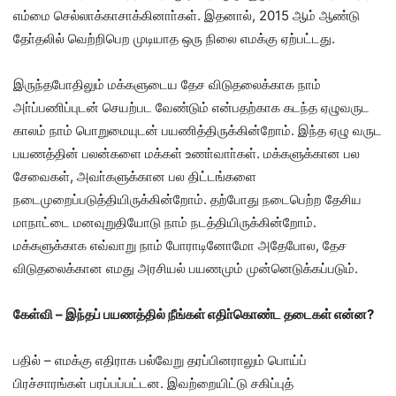
எம்மை செல்லாக்காசாக்கினாா்கள். இதனால், 2015 ஆம் ஆண்டு
தோ்தலில் வெற்றிபெற முடியாத ஒரு நிலை எமக்கு ஏற்பட்டது.
இருந்தபோதிலும் மக்களுடைய தேச விடுதலைக்காக நாம்
அா்ப்பணிப்புடன் செயற்பட வேண்டும் என்பதற்காக கடந்த ஏழுவருட
காலம் நாம் பொறுமையுடன் பயணித்திருக்கின்றோம். இந்த ஏழு வருட
பயணத்தின் பலன்களை மக்கள் உணா்வாா்கள். மக்களுக்கான பல
சேவைகள், அவா்களுக்கான பல திட்டங்களை
நடைமுறைப்படுத்தியிருக்கின்றோம். தற்போது நடைபெற்ற தேசிய
மாநாட்டை மனவுறுதியோடு நாம் நடத்தியிருக்கின்றோம்.
மக்களுக்காக எவ்வாறு நாம் போராடினோமோ அதேபோல, தேச
விடுதலைக்கான எமது அரசியல் பயணமும் முன்னெடுக்கப்படும்.
கேள்வி – இந்தப் பயணத்தில் நீங்கள் எதிா்கொண்ட தடைகள் என்ன?
பதில் – எமக்கு எதிராக பல்வேறு தரப்பினராலும் பொய்ப்
பிரச்சாரங்கள் பரப்பப்பட்டன. இவற்றையிட்டு சகிப்புத்