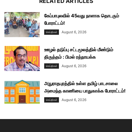
RELATED ARTICLES
கேப்பாபுலவில் 45வது நாளாக தொடரும்
போராட்டம்!
August 6, 2026
செய்திகள்
ஊழல் தடுப்பு சட்டமூலத்தில் மீண்டும்
திருத்தம் : பிமல் ரத்நாயக்க
August 6, 2026
செய்திகள்
அநுராதபுரத்தில் உள்ள தமிழ் பாடசாலை
அமைந்த காணியை பாதுகாக்க போராட்டம்!
August 6, 2026
செய்திகள்