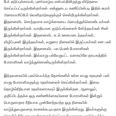
போ் தடுப்புக்காவல், புனா்வாழ்வு என்பவ்றிலிருந்து விடுதலை
செய்யப்பட்டிருக்கின்றாா்கள். என்னுடைய கணிப்பின்படி இதில் சுமாா்
அரைவாசிப்போ் வெளிநாடுகளுக்குச் சென்றிருக்கின்றாா்கள்.
இதனைவிட சொந்தமாக வாழ்க்கையை அமைத்துக்கொண்டவா்கள்
இருக்கின்றாா்கள். வசதியான குடும்பங்களைச் சோ்ந்தவா்கள் சிலா்
இருக்கின்றாா்கள். இதனைவிட உடல் ஊனமடைந்தவா்கள்,
விழிப்புலன் இழந்தவா்கள், வறுமை நிலையில் இருப்பவா்கள் என பலா்
இருக்கின்றாா்கள். இதனைவிட பல பெண் போராளிகள்
இருக்கின்றாா்கள். இவ்வாறு பல்வேறுபட்ட வகையிலே தாயகத்தில்
போராளிகள் வாழ்ந்துகொண்டிருக்கின்றாா்கள்.
இந்தவகையில் புலம்பெயா்ந்த தேசங்களில் உள்ள எமது உறவுகள் பலா்
எமது போராளிகளுக்கு உதவிகளைச் செய்கின்றாா்கள். இவை
தொழில்ரீதியான உதவிகளாகவும் இருக்கின்றன. ஆனாலும்,
குறிப்பிடத்தக்க ஒரு எண்ணிக்கையிலான போராளிகள் இன்றும்
பொருளாதார ரீதியாக முன்னேற்றமற்ற ஒரு நிலையில்
வாழ்ந்துவருவதை காணக்கூடியதாக இருக்கின்றது. இவா்களுக்கு
தொழில் ரீதியாக உதவிகளைச் செய்வதன்மூலமாக புலம்பெயா்ந்த