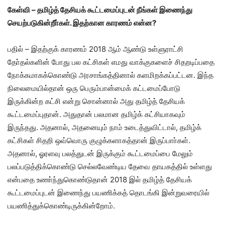
கேள்வி – தமிழ்த் தேசியக் கூட்டமைப்புடன் நீங்கள் இணைந்து
செயற்படுகின்றீா்கள். இதற்கான காரணம் என்ன?
பதில் – இதற்குக் காரணம் 2018 ஆம் ஆண்டு உள்ளுராட்சி
தோ்தல்களின் போது பல கட்சிகள் எமது வாக்குகளைச் சிதறடிப்பதை
நோக்கமாகக்கொண்டு அரசாங்கத்தினால் களமிறக்கப்பட்டன. இந்த
நிலைமையில்தான் ஒரு பெரும்பான்மைக் கட்டமைப்போடு
இருக்கின்ற கட்சி என்று சொன்னால் அது தமிழ்த் தேசியக்
கூட்டமைப்புதான். அதுதான் பலமான தமிழ்க் கட்சியாகவும்
இருந்தது. அதனால், அதனையும் நாம் உடைத்துவிட்டால், தமிழ்க்
கட்சிகள் சிதறி ஒவ்வொரு குழுக்களாகத்தான் இருப்பாா்கள்.
அதனால், ஓரளவு பலத்துடன் இருக்கும் கூட்டமைப்பை மேலும்
பலப்படுத்திக்கொண்டு செல்லவேண்டிய தேவை தாயகத்தில் உள்ளது
என்பதை உணா்ந்துகொண்டுதான் 2018 இல் தமிழ்த் தேசியக்
கூட்டமைப்புடன் இணைந்து பயணிக்கத் தொடங்கி இன்றுவரையில்
பயணித்துக்கொண்டிருக்கின்றோம்.