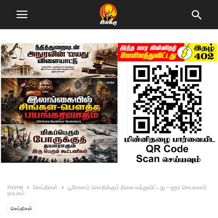
Home
செய்திகள்
பூகோளம் கொதிக்கும் நிலை வந்துவிட்டது – ஐநா செயலாளர்
நாயகம்
செய்திகள்