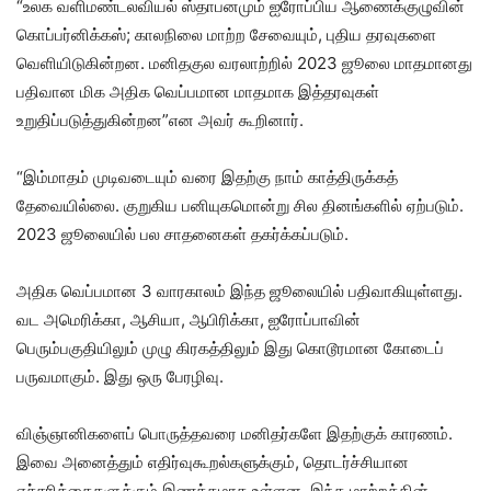
“உலக வளிமண்டலவியல் ஸ்தாபனமும் ஐரோப்பிய ஆணைக்குழுவின்
கொப்பர்னிக்கஸ்; காலநிலை மாற்ற சேவையும், புதிய தரவுகளை
வெளியிடுகின்றன. மனிதகுல வரலாற்றில் 2023 ஜூலை மாதமானது
பதிவான மிக அதிக வெப்பமான மாதமாக இத்தரவுகள்
உறுதிப்படுத்துகின்றன”என அவர் கூறினார்.
“இம்மாதம் முடிவடையும் வரை இதற்கு நாம் காத்திருக்கத்
தேவையில்லை. குறுகிய பனியுகமொன்று சில தினங்களில் ஏற்படும்.
2023 ஜூலையில் பல சாதனைகள் தகர்க்கப்படும்.
அதிக வெப்பமான 3 வாரகாலம் இந்த ஜூலையில் பதிவாகியுள்ளது.
வட அமெரிக்கா, ஆசியா, ஆபிரிக்கா, ஐரோப்பாவின்
பெரும்பகுதியிலும் முழு கிரகத்திலும் இது கொடூரமான கோடைப்
பருவமாகும். இது ஒரு பேரழிவு.
விஞ்ஞானிகளைப் பொருத்தவரை மனிதர்களே இதற்குக் காரணம்.
இவை அனைத்தும் எதிர்வுகூறல்களுக்கும், தொடர்ச்சியான
எச்சரிக்கைகளுக்கும் இணக்கமாக உள்ளன. இந்த மாற்றத்தின்