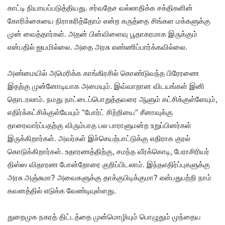
காட்டி நியாயப்படுத்தியது. சர்வதேச வல்லாதிக்க சக்திகளின்
கோரிக்கையை நிராகரித்தோம் என்ற கருத்தை சிங்கள மக்களுக்கு
முன் வைத்தார்கள். அதன் பின்விளைவு பூதாகரமாக இருக்கும்
என்பதில் ஐயமில்லை. அதை அரசு எண்ணிப்பார்க்கவில்லை.
அண்மையில் அமெரிக்க காங்கிரசில் கொண்டுவந்த பிரேரணை
இதற்கு முன்னோடியாக அமையும். இவ்வாறான விடயங்கள் இனி
தொடரலாம். நமது நாட்டைப்பொறுத்தவரை ஆளும் கட்சிக்குள்ளேயும்,
எதிர்க்கட்சிக்குள்யேயும் ”போர்ட் சிற்றியை” சீனாவுக்கு
தாரைவார்ப்பதற்கு விரும்பாத பல பாராளுமன்ற உறுப்பினர்கள்
இருக்கிறார்கள். அவர்கள் இச்செயற்பாட்டுக்கு எதிராக குரல்
கொடுக்கிறார்கள். உதாரணத்திற்கு, சமந்த வீரக்கொடி, பேராசிரியர்
திஸ்ஸ விதாரண போன்றோரை குறிப்பிடலாம். இந்தஎதிர்ப்புகளுக்கு
அரசு அஞ்சுமா? அவைகளுக்கு தாக்குபிடிக்குமா? என்பதுபற்றி நாம்
கவனத்தில் எடுக்க வேண்டியுள்ளது.
துறைமுக நகரத் திட்டத்தை முன்மொழியும் பொழுதும் முந்தைய