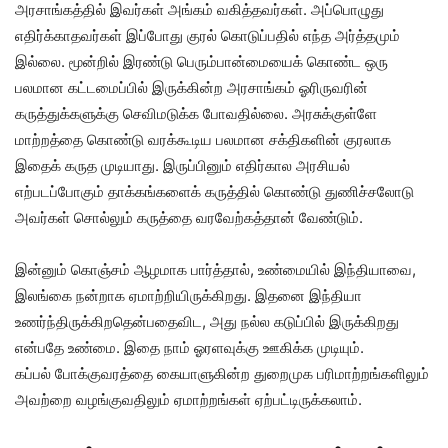
அரசாங்கத்தில் இவர்கள் அங்கம் வகித்தவர்கள். அப்பொழுது
எதிர்க்காதவர்கள் இப்போது குரல் கொடுப்பதில் எந்த அர்த்தமும்
இல்லை. மூன்றில் இரண்டு பெரும்பான்மையைக் கொண்ட ஒரு
பலமான கட்டமைப்பில் இருக்கின்ற அரசாங்கம் ஓரிருவரின்
கருத்துக்களுக்கு செவிமடுக்க போவதில்லை. அரசுக்குள்ளே
மாற்றத்தை கொண்டு வரக்கூடிய பலமான சக்திகளின் குரலாக
இதைக் கருத முடியாது. இருப்பினும் எதிர்கால அரசியல்
எற்படப்போகும் தாக்கங்களைக் கருத்தில் கொண்டு துணிச்சலோடு
அவர்கள் சொல்லும் கருத்தை வரவேற்கத்தான் வேண்டும்.
இன்னும் கொஞ்சம் ஆழமாக பார்த்தால், உண்மையில் இந்தியாவை,
இலங்கை நன்றாக ஏமாற்றியிருக்கிறது. இதனை இந்தியா
உணர்ந்திருக்கிறதென்பதைவிட, அது நல்ல கடுப்பில் இருக்கிறது
என்பதே உண்மை. இதை நாம் ஓரளவுக்கு ஊகிக்க முடியும்.
கப்பல் போக்குவரத்தை கையாளுகின்ற துறைமுக பரிமாற்றங்களிலும்
அவற்றை வழங்குவதிலும் ஏமாற்றங்கள் ஏற்பட்டிருக்கலாம்.