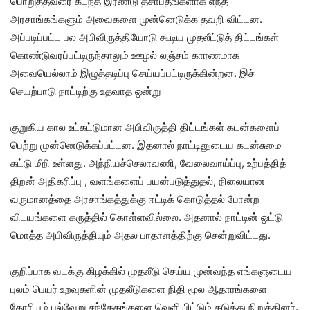
பொறுத்தவரை கடந்த இரண்டு தசாப்தங்களாக எந்த
அரசாங்கங்களும் அவைகளை முன்னெடுக்க தவறி விட்டன.
அப்படிப்பட்ட பல அபிவிருத்தியோடு கூடிய முதலீட்டுத் திட்டங்கள்
கொண்டுவரப்பட்டிருந்தாலும் ஊழல் லஞ்சம் காரணமாக
அவையெல்லாம் இழுத்தடிப்பு செய்யப்பட்டிருக்கின்றன. இச்
செயற்பாடு நாட்டிற்கு உதவாத ஒன்று
குறுகிய கால உட்கட்டுமான அபிவிருத்தி திட்டங்கள் கடன்களைப்
பெற்று முன்னெடுக்கப்பட்டன. இதனால் நாட்டினுடைய கடன்சுமை
கட்டு மீறி உள்ளது. அந்நியச்செலாவணி, வேலைவாய்ப்பு, உற்பத்தித்
திறன் அதிகரிப்பு , வளங்களைப் பயன்படுத்துதல், நிலையான
வருமானத்தை அரசாங்கத்துக்கு ஈட்டிக் கொடுத்தல் போன்ற
விடயங்களை கருத்தில் கொள்ளவில்லை. அதனால் நாட்டின் ஒட்டு
மொத்த அபிவிருத்தியும் அதல பாதாளத்திற்கு சென்றுவிட்டது.
குறிப்பாக வடக்கு கிழக்கில் முதலீடு செய்ய முன்வந்த எங்களுடைய
புலம் பெயர் உறவுகளின் முதலீடுகளை நிதி மூல ஆதாரங்களை
கோரியும் பல்வேறு சந்தேகங்களை வெளியிட்டும் தடுத்து நிறுத்தினர்.