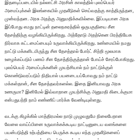
இதனடிப்படையில் நல்லாட்சி அரசின் காலத்தில் புலம்பெயர்
அமைப்புக்கள் இலங்கையில் முதலீடுகள் செய்வதற்கு காத்திருந்தன,
முன்வந்தன. அரசு அதற்கு அனுமதிக்கவில்லை. இப்படியான அரசு
இப்போது எமது நாட்டின் தலைநகரத்தில் ஒருபகுதியை சீன
தேசத்திற்கு வழங்கியிருக்கிறது. அத்தோடு அதற்கென பிரத்தியேக
நிர்வாக கட்டமைப்பையும் உருவாக்கியிருக்கிறது. உண்மையில் நமது
நாட்டு மக்களிடமிருந்து சீன தேசத்தால் போர்ட் சிற்றி மூலமாக
உழைக்கப்படும் பணம் சீன தேசத்திற்குத்தான் போய்ச் சேரப்போகிறது.
புலம்பெயர் அமைப்புக்களின் முயற்சியால் நம் நாட்டுக்குள்
கொண்டுவரப்படும் நிதியால் பயனடையப்போவது நம் நாட்டு
மக்கள்தான், சீன தேசத்தவர்களல்ல. இதை இனியாவது அரசு
உணருமா? இனிமேல் இவ்வாறான முயற்சிக்கு அனுமதி கிடைக்குமா
என்பதுபற்றி நாம் எண்ணிப் பார்க்க வேண்டியுள்ளது.
வடக்கு கிழக்கில் மாத்திரமல்ல நாடு முழுவதுமே நிலைபேறான
வேலை வாய்ப்பினை உருவாக்கக்கூடிய நாட்டினுடைய வளங்களை
பயன்படுத்தி உற்பத்தியை பெருக்க கூடிய எந்த முதலீடுகளைப்