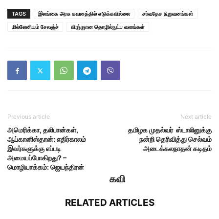
TAGS
இலங்கை அரசு கவனத்தில் எடுக்கவில்லை
சர்வதேச நிறுவனங்கள்
மில்லேனியம் சேலஞ்ச்
விஞ்ஞான தொழில்நுட்ப வளங்கள்
Previous article
Next article
அமெரிக்கா, தலிபான்கள்,
தமிழக முதல்வர் ஸ்டாலினுக்கு
ஆப்கானிஸ்தான்: எதிர்காலம்
நன்றி தெரிவித்து செல்வம்
இவர்களுக்கு எப்படி
அடைக்கலநாதன் கடிதம்
அமையப்போகிறது? –
மொழியாக்கம்: ஜெயந்திரன்
கவி
RELATED ARTICLES