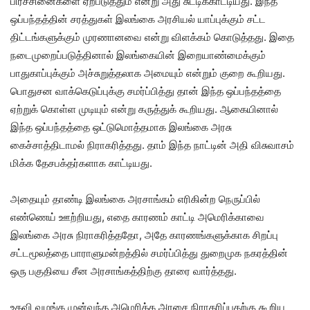
பிரச்சினைகளை ஏற்படுத்தும் என்று அது சுட்டிக்காட்டியது. இந்த
ஒப்பந்தத்தின் சரத்துகள் இலங்கை அரசியல் யாப்புக்கும் சட்ட
திட்டங்களுக்கும் முரணானவை என்று விளக்கம் கொடுத்தது. இதை
நடைமுறைப்படுத்தினால் இலங்கையின் இறையாண்மைக்கும்
பாதுகாப்புக்கும் அச்சுறுத்தலாக அமையும் என்றும் குறை கூறியது.
பொதுசன வாக்கெடுப்புக்கு சமர்ப்பித்து தான் இந்த ஒப்பந்தத்தை
ஏற்றுக் கொள்ள முடியும் என்று கருத்துக் கூறியது. ஆகையினால்
இந்த ஒப்பந்தத்தை ஒட்டுமொத்தமாக இலங்கை அரசு
கைச்சாத்திடாமல் நிராகரித்தது. தாம் இந்த நாட்டின் அதி விசுவாசம்
மிக்க தேசபக்தர்களாக காட்டியது.
அதையும் தாண்டி இலங்கை அரசாங்கம் எரிகின்ற நெருப்பில்
எண்ணெய் ஊற்றியது, எதை காரணம் காட்டி அமெரிக்காவை
இலங்கை அரசு நிராகரித்ததோ, அதே காரணங்களுக்காக சிறப்பு
சட்டமூலத்தை பாராளுமன்றத்தில் சமர்ப்பித்து துறைமுக நகரத்தின்
ஒரு பகுதியை சீன அரசாங்கத்திற்கு தாரை வார்த்தது.
உதவி வழங்க முன்வந்த அமெரிக்க அரசை நிராகரிப்பதற்கு கூறிய