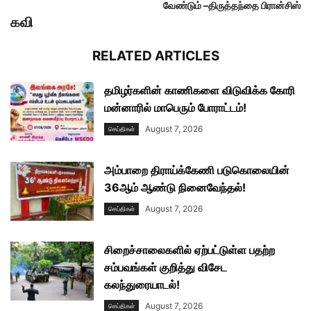
வேண்டும் –திருத்தந்தை பிரான்சிஸ்
கவி
RELATED ARTICLES
தமிழர்களின் காணிகளை விடுவிக்க கோரி
மன்னாரில் மாபெரும் போராட்டம்!
August 7, 2026
செய்திகள்
அம்பாறை திராய்க்கேணி படுகொலையின்
36ஆம் ஆண்டு நினைவேந்தல்!
August 7, 2026
செய்திகள்
சிறைச்சாலைகளில் ஏற்பட்டுள்ள பதற்ற
சம்பவங்கள் குறித்து விசேட
கலந்துரையாடல்!
August 7, 2026
செய்திகள்