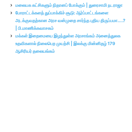
மலையக கட்சிகளும் நிதானப் போக்கும் | துரைசாமி நடராஜா
போராட்டக்களத் துப்பாக்கிச் சூடு: ஆர்ப்பாட்டங்களை
அடக்குவதற்கான அரச வன்முறை சார்ந்த புதிய திருப்பமா…..?
| பி.மாணிக்கவாசகம்
மக்கள் இறைமையை இழந்துள்ள அரசாங்கம் அனைத்துலக
உதவிகளால் நிலைபெற முயற்சி | இலக்கு மின்னிதழ் 179
ஆசிரியர் தலையங்கம்