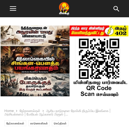
Home
நேர்காணல்கள்
ஆசிய நாடுகளை நோக்கி திரும்பிய இலங்கை |
அரசியல்களம் | போரியல் ஆய்வாளர் அரூஸ் |...
நேர்காணல்கள்
காணாெளிகள்
செய்திகள்