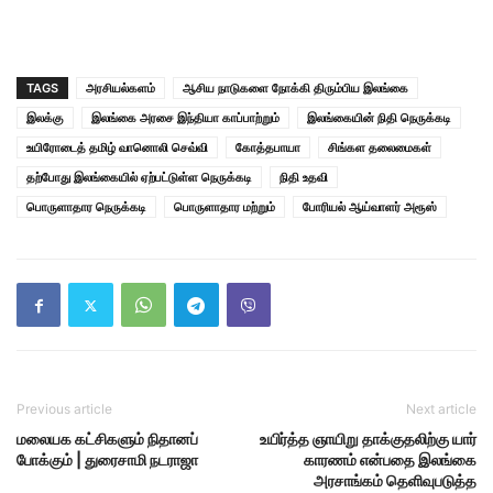
TAGS
அரசியல்களம்
ஆசிய நாடுகளை நோக்கி திரும்பிய இலங்கை
இலக்கு
இலங்கை அரசை இந்தியா காப்பாற்றும்
இலங்கையின் நிதி நெருக்கடி
உயிரோடைத் தமிழ் வானொலி செவ்வி
கோத்தபாயா
சிங்கள தலைமைகள்
தற்போது இலங்கையில் ஏற்பட்டுள்ள நெருக்கடி
நிதி உதவி
பொருளாதார நெருக்கடி
பொருளாதார மற்றும்
போரியல் ஆய்வாளர் அரூஸ்
Previous article
Next article
மலையக கட்சிகளும் நிதானப்
உயிர்த்த ஞாயிறு தாக்குதலிற்கு யார்
போக்கும் | துரைசாமி நடராஜா
காரணம் என்பதை இலங்கை
அரசாங்கம் தெளிவுபடுத்த