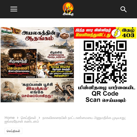
Home
செய்திகள்
நாகவிகாரையின் நாட்டாண்மையை அனுமதிக்க முடியாது;
ஐங்கரநேசன் கண்டனம்
செய்திகள்