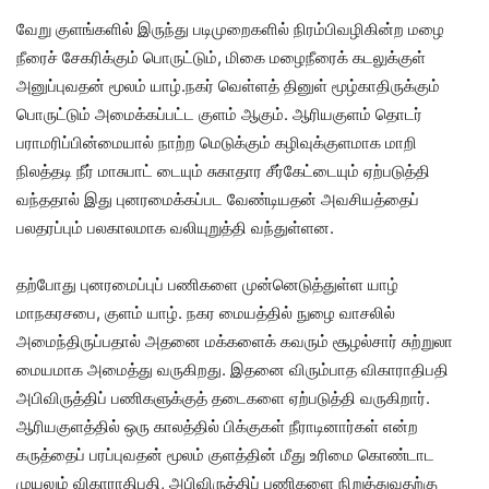
வேறு குளங்களில் இருந்து படிமுறைகளில் நிரம்பிவழிகின்ற மழை
நீரைச் சேகரிக்கும் பொருட்டும், மிகை மழைநீரைக் கடலுக்குள்
அனுப்புவதன் மூலம் யாழ்.நகர் வெள்ளத் தினுள் மூழ்காதிருக்கும்
பொருட்டும் அமைக்கப்பட்ட குளம் ஆகும். ஆரியகுளம் தொடர்
பராமரிப்பின்மையால் நாற்ற மெடுக்கும் கழிவுக்குளமாக மாறி
நிலத்தடி நீர் மாசுபாட் டையும் சுகாதார சீர்கேட்டையும் ஏற்படுத்தி
வந்ததால் இது புனரமைக்கப்பட வேண்டியதன் அவசியத்தைப்
பலதரப்பும் பலகாலமாக வலியுறுத்தி வந்துள்ளன.
தற்போது புனரமைப்புப் பணிகளை முன்னெடுத்துள்ள யாழ்
மாநகரசபை, குளம் யாழ். நகர மையத்தில் நுழை வாசலில்
அமைந்திருப்பதால் அதனை மக்களைக் கவரும் சூழல்சார் சுற்றுலா
மையமாக அமைத்து வருகிறது. இதனை விரும்பாத விகாராதிபதி
அபிவிருத்திப் பணிகளுக்குத் தடைகளை ஏற்படுத்தி வருகிறார்.
ஆரியகுளத்தில் ஒரு காலத்தில் பிக்குகள் நீராடினார்கள் என்ற
கருத்தைப் பரப்புவதன் மூலம் குளத்தின் மீது உரிமை கொண்டாட
முயலும் விகாராதிபதி, அபிவிருத்திப் பணிகளை நிறுத்துவதற்கு