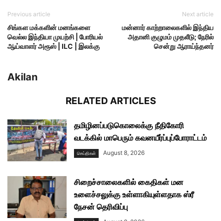
Previous article
Next article
சிங்கள மக்களின் மனங்களை
மன்னார் காற்றாலைகளில் இந்திய
வெல்ல இந்தியா முயற்சி | போரியல்
அதானி குழுமம் முதலீடு; நேரில்
ஆய்வாளர் அரூஸ் | ILC | இலக்கு
சென்று ஆராய்ந்தனர்
Akilan
RELATED ARTICLES
தமிழினப்படுகொலைக்கு நீதிகோரி
வடக்கில் மாபெரும் கவனயீர்ப்புப்போராட்டம்
August 8, 2026
செய்திகள்
சிறைச்சாலைகளில் கைதிகள் மன
உளைச்சலுக்கு உள்ளாகியுள்ளதாக ஸ்ரீ
நேசன் தெரிவிப்பு