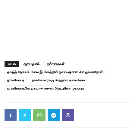
TAGS
ஆரியகுளம்
ஐங்கரநேசன்
தமிழ்த் தேசியப் பசுமை இயக்கத்தின் தலைவருமான பொ.ஐங்கரநேசன்
நாகவிகாரை
நாகவிகாரைக்கு உரித்தான குளம் அல்ல
நாகவிகாரையின் நாட்டாண்மையை அனுமதிக்க முடியாது