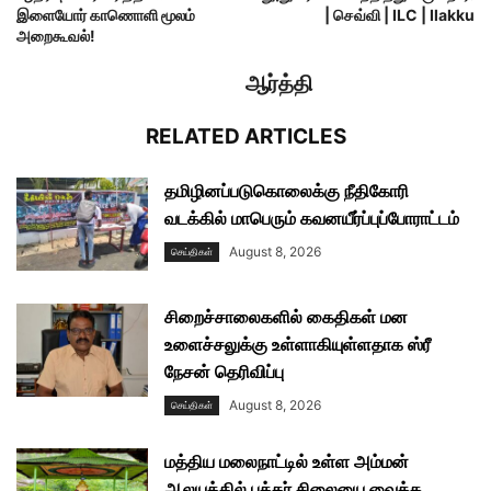
இளையோர் காணொளி மூலம்
| செவ்வி | ILC | Ilakku
அறைகூவல்!
ஆர்த்தி
RELATED ARTICLES
தமிழினப்படுகொலைக்கு நீதிகோரி
வடக்கில் மாபெரும் கவனயீர்ப்புப்போராட்டம்
August 8, 2026
செய்திகள்
சிறைச்சாலைகளில் கைதிகள் மன
உளைச்சலுக்கு உள்ளாகியுள்ளதாக ஸ்ரீ
நேசன் தெரிவிப்பு
August 8, 2026
செய்திகள்
மத்திய மலைநாட்டில் உள்ள அம்மன்
ஆலயத்தில் புத்தர் சிலையை வைக்க