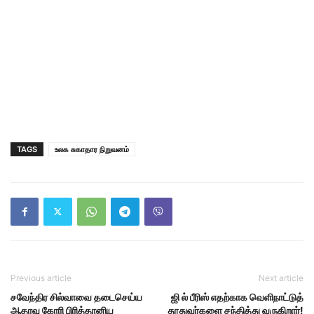
TAGS
உலக சுகாதார நிறுவனம்
Previous article
Next article
சவேந்திர சில்வாவை தடைசெய்ய
ஜி ல் பீரிஸ் எதற்காக வெளிநாட்டுத்
ஆதரவு கோரி பிரித்தானிய
தூதுவர்களை சந்தித்து வருகிறார்!