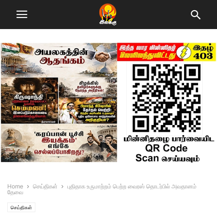
Home
செய்திகள்
புதிதாக உருமாற்றம் பெற்ற வைரஸ் தொடர்பில் அவதானம்
தேவை
செய்திகள்