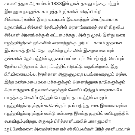
காலனித்துவ அரசாங்கம் 1833இல் தான் தனது சந்தை மற்றும்
இராணுவ நலனுக்காக ஈழத்தமிழர்களின் விருப்பின்றி
சிங்களவர்களின் இறை மையுடன் இணைத்துச் செயற்கையாக
உருவாக்கிய சிலோன் தேசியத்தின் அரசாங்கமாகத் தான் நிறுவிய
சிலோன் அரசாங்கத்துள் கட்டமைத்தது. அன்று முதல் இன்று வரை
ஈழத்தமிழர்கள் தங்களின் வரலாற்றுக்கு முற்பட்ட காலம் முதலான
இலங்கைத் தீவில் தொடருகின்ற தங்களின் இறைமையையும்
தங்களின் தேசியத்தின் ஒருமைப்பாட்டையும் மீள் உற்பத்தி செய்யும்
தேசிய விடுதலைப் போராட்டத்தில் ஈடுபட்டு வருகின்றனர். இது
பிரிவினையுமல்ல. இதற்கான அணுகுமுறை பயங்கரவாதமும் அல்ல.
இந்த உண்மையை உலக மக்களுக்கும் அனைத்துலக நாடுகளுக்கும்
அனைத்துலக நிறுவனங்களுக்கும் வெளிப்படுத்தும் மாதமாக மே
மாதத்தை வெளிப்படுத்தும் பொறுப்பு தாயகத்தில் வாழும்
ஈழத்தமிழர்களுக்கும் உலகெங்கும் புலம் பதிந்து உலக இனமாகவுள்ள
ஈழத்தமிழர்களுக்கும் உண்டு என்பதை இலக்கு முதலில் வலியுறுத்திக்
கூறவிரும்புகிறது. அதுவும் பிரித்தானியாவில் பாராளுமன்ற
உறுப்பினர்களை அமைச்சர்களைச் சந்திப்பவர்கள் பிரித் தானியாவால்