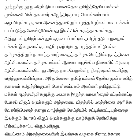
நூற்றுக்கு நூறு வீதம் நியாயமானதென தமிழ்த்தேசிய மக்கள்
முன்னணியின் தலைவர் கஜேந்திரகுமார் பொன்னம்பலம்
எழுப்பியுள்ள குரலை அனைத்துலகிலும் ஈழத்தமிழர்கள் உலக மக்கள்
மயப்படுத்த வேண்டுமென்பது இலக்கின் கருத்தாக உள்ளது.
அத்துடன் தமிழர் என்னும் ஒருமைப்பாட்டில் தமிழர் தடுமாறுவதால்
மக்கள் இறைமைக்கு பாதிப்பு ஏற்படுவது ஈழத்தில் மட்டுமல்ல
தமிழகத்திலும் நாளாந்த வாழ்வதைத் தமிழக வெற்றிக்கழகத்தினை
ஆட்சியமைக்க தமிழக மக்கள் ஆணை வழங்கிய நிலையில் அவரை
ஆட்சியமைக்கவிடாது அங்கு நடைபெறுகின்ற நிகழ்வுகள் உலகிற்கு
எடுத்துரைக்கின்றன. அதே வேளை தமிழ் மக்கள் தேசிய முன்னணித்
தலைவர் கஜேந்திரகுமார் பொன்னம்பலம் அவர்கள் தமிழ்நாட்டு
மக்கள் ஈழத்தமிழர்களுக்கு பலமாக இருந்த வரலாற்றைச் சுட்டிக்காட்டி
யோசப் விஜய் அவர்களும் அத்தகைய விதத்தில் பலத்தினை அளிக்க
வேண்டுமெனத் தனது வாழ்த்துச் செய்தியில் சுட்டிக்காட்டியுள்ளதை
இலக்கும் யோசப் விஐய் அவர்களுக்கு வாழ்த்துத் தெரிவித்து
மீள்சுட்டிக்காட்ட விரும்புகிறது.
வியட்னாம் அரசத்தலைவரின் இலங்கை வருகை சீனாவுக்கான