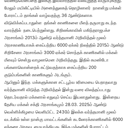
வேண்டுமென்பதை இலக்கு இவ்வாரத்தில் வலியுறுத்த விரும்புகிறது.
மேலும் மயிலிட்டியில் அனைத்துலகத் தொழிலாளர் நாளன்று மக்கள்
போராட்டம் தாங்கள் வாழ்வதற்கு 36 ஆண்டுகளாக
விடுவிக்கப்படாதுள்ள தங்கள் காணிகளை மீளத் தருமாறு கடந்த
வாரத்தில் நடைபெற்றுள்ளது. சிறிலங்காவின் மகிந்தராஜபக்ச
அரசாங்கம் 2013ம் ஆண்டு வர்த்தமானி அறிவித்தல் மூலம்
அரசகாணியாகக் கைப்பற்றிய 6000 ஏக்கர் நிலத்தில் 2015ம் ஆண்டு
சிறிசேனா அரசாங்கம் 3000 ஏக்கர் சொந்தக் காணிகளில் மக்கள்
மீளவும் சென்று வாழலாமென அறிவித்தது. இதில் கமண்டோ
பங்களாவொன்றைக் கட்டுவதற்காக கைப்பற்றிய 200
குடும்பங்களின் காணிகளும் அடங்கும்.
ஆயினும் இந்த மக்களுக்கான சட்டபூர்வ உரிமையை பெறாதவாறு
வர்த்தமானி விடுத்த அறிவித்தல் இன்று வரை விலத்தப்படாது
தொடர்வதால் மக்களால் எதுவும் செய்ய இயலாதுள்ளது. இன்றைய
தேசிய மக்கள் சக்தி அரசாங்கமும் 28.03. 2025ம் ஆண்டு
வெள்ளிக்கிழமை வெளியிட்ட 2430ம் இலக்க வர்த்தமானி மூலம்
வடக்கில் உள்ள நான்கு மாவட்டங்களின் கடலோரக்காணிகளில் 6000
ஏக்கரை அரசவுடமையாக்கியது. இந்த மக்களின் போராட்டம்