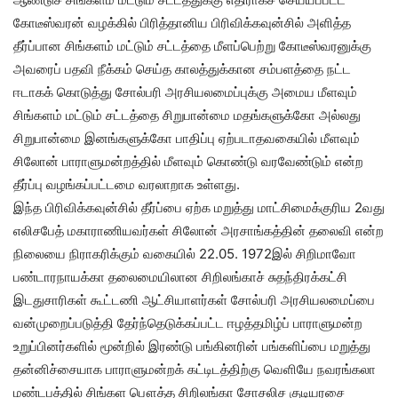
கோடீஸ்வரன் வழக்கில் பிரித்தானிய பிரிவிக்கவுன்சில் அளித்த
தீர்ப்பான சிங்களம் மட்டும் சட்டத்தை மீளப்பெற்று கோடீஸ்வரனுக்கு
அவரைப் பதவி நீக்கம் செய்த காலத்துக்கான சம்பளத்தை நட்ட
ஈடாகக் கொடுத்து சோல்பரி அரசியலமைப்புக்கு அமைய மீளவும்
சிங்களம் மட்டும் சட்டத்தை சிறுபான்மை மதங்களுக்கோ அல்லது
சிறுபான்மை இனங்களுக்கோ பாதிப்பு ஏற்படாதவகையில் மீளவும்
சிலோன் பாராளுமன்றத்தில் மீளவும் கொண்டு வரவேண்டும் என்ற
தீர்ப்பு வழங்கப்பட்டமை வரலாறாக உள்ளது.
இந்த பிரிவிக்கவுன்சில் தீர்ப்பை ஏற்க மறுத்து மாட்சிமைக்குரிய 2வது
எலிசபேத் மகாராணியவர்கள் சிலோன் அரசாங்கத்தின் தலைவி என்ற
நிலையை நிராகரிக்கும் வகையில் 22.05. 1972இல் சிறிமாவோ
பண்டாரநாயக்கா தலைமையிலான சிறிலங்காச் சுதந்திரக்கட்சி
இடதுசாரிகள் கூட்டணி ஆட்சியாளர்கள் சோல்பரி அரசியலமைப்பை
வன்முறைப்படுத்தி தேர்ந்தெடுக்கப்பட்ட ஈழத்தமிழ்ப் பாராளுமன்ற
உறுப்பினர்களில் மூன்றில் இரண்டு பங்கினரின் பங்களிப்பை மறுத்து
தன்னிச்சையாக பாராளுமன்றக் கட்டிடத்திற்கு வெளியே நவரங்கலா
மண்டபத்தில் சிங்கள பௌத்த சிறிலங்கா சோசலிச குடியரசை