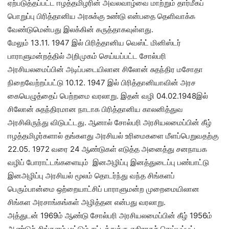
ஏற்படுத்தப்பட்ட ஈழத்தமிழரின் அவலவாழ்வை மாற்றும் தார்மீகப்
பொறுப்பு பிரித்தானிய அரசுக்கு உண்டு என்பதை தெளிவாக்க
வேண்டுமென்பது இலக்கின் கருத்தாகவுள்ளது.
மேலும் 13.11. 1947 இல் பிரித்தானிய வெஸ்ட் மினிஸ்டர்
பாராளுமன்றத்தில் அறிமுகம் செய்யப்பட்ட சோல்பரி
அரசியலமைப்பின் அடிப்படையிலான சிலோன் சுதந்திர மசோதா
நிறைவேற்றப்பட்டு 10.12. 1947 இல் பிரித்தானியாவின் அரச
கையெழுத்தைப் பெற்றமை வரலாறு. இதன் வழி 04.02.1948இல்
சிலோன் சுதந்திரமான நாடாக பிரித்தானிய காலனித்துவ
அரசிலிருந்து விடுபட்டது. ஆனால் சோல்பரி அரசியலமைப்பின் கீழ்
ஈழத்தமிழர்களால் தங்களது அரசியல் உரிமைகளை மீளப்பெறுவதற்கு
22.05. 1972 வரை 24 ஆண்டுகள் எடுத்த அனைத்து சனநாயக
வழிப் போராட்டங்களையும் இனஅழிப்பு இனத்துடைப்பு பண்பாட்டு
இனஅழிப்பு அரசியல் மூலம் தொடர்ந்து வந்த சிங்களப்
பெரும்பான்மை ஒற்றையாட்சிப் பாராளுமன்ற முறைமையிலான
சிங்கள அரசாங்கங்கள் அழித்தன என்பது வரலாறு.
அத்துடன் 1969ம் ஆண்டு சோல்பரி அரசியலமைப்பின் கீழ் 1956ம்
ஆண்டுச் சிங்களம் மட்டும் சட்டத்துக்கு எதிராகச் செய்யப்பட்ட