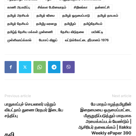
காணி அபகரிப்பு
சிங்கள பேரினவாதம்
சிறிலங்கா
தன்னாட்சி
தமிழர் அரசியல்
தமிழர் உரிமை
தமிழர் ஒருமைப்பாடு
தமிழர் தாயகம்
தமிழர் தேசியம்
தமிழீழ வரலாறு
தமிழீழம்
தமிழ்தேசியம்
தமிழ்த் தேசிய மக்கள் முன்னணி
தேசிய விடுதலை
மயிலிட்டி
முள்ளிவாய்க்கால்
யோசப் விஜய்
வட்டுக்கோட்டை தீர்மானம் 1976
Previous article
Next article
பாதுகாப்புச் செயலாளர் மற்றும்
மே மாதம் ஈழத்தமிழரின்
வியட்நாம் துணை பிரதமர் இடையே
இறைமையை ஒருமைப்பாட்டை
சந்திப்பு
மீளுறுதிப்படுத்தும் மாதமாக
அமைக்கப்படல் வேண்டும் |
ஆசிரியர் தலையங்கம் | Ilakku
Weekly ePaper 390
கவி