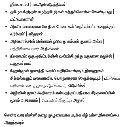
தீர்மானம்.! |
பா.அரியநேத்திரன்
தமிழக தேர்தல்: ஈழத்தமிழர்கள் கற்றுக்கொள்ள வேண்டியது |
மட்டு.நகரான்
அரசியல் மயமான மே தின மேடைகள் ‘மறக்கப்பட்ட உழைக்கும்
வர்க்கம்’ |
விதுரன்
அதிகாரத்தின் பின்னால் ஓடுவது கம்பன் குணம் அல்ல |
பத்திரிகையாளர்
அ.நிக்ஸன்
நீலகாமம்: ஒரு குடும்பத்தின் வலியிலிருந்து உருவான எழுச்சி |
மருதன் ராம்
ஹோர்முஸ் ஜலசந்தி: டிரம்ப் எதிர்கொள்ளும் இராணுவச்
சிக்கல்களும் உலகளாவிய பொருளாதார நெருக்கடியும் |
ப
ட்ரிசியா
மரின்ஸ் படைத்துறை ஆய்வாளர்,
பிரேசில்ன்
அழிவின் மூலம் அதிகாரம் என்பதற்குப் பதிலாக சீர்குலைப்பின்
மூலம் அதிகாரம் |
வேல்ஸில் இருந்து
அருஸ்
சென்ற வார மின்னிதழை முழுமையாக
படிக்க கீழ் உள்ள இணைப்பை
அழுத்தவும்