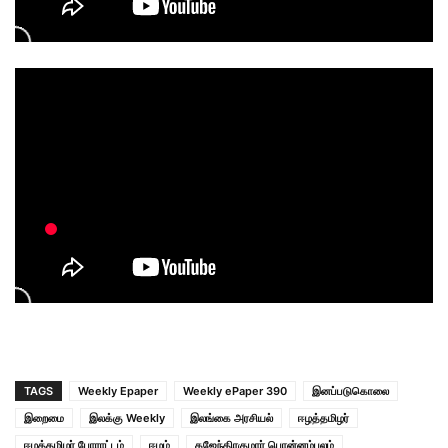
TAGS
Weekly Epaper
Weekly ePaper 390
இனப்படுகொலை
இறைமை
இலக்கு Weekly
இலங்கை அரசியல்
ஈழத்தமிழர்
ஈழத்தமிழர் போராட்டம்
ஈழம்
கஜேந்திரகுமார் பொன்னம்பலம்