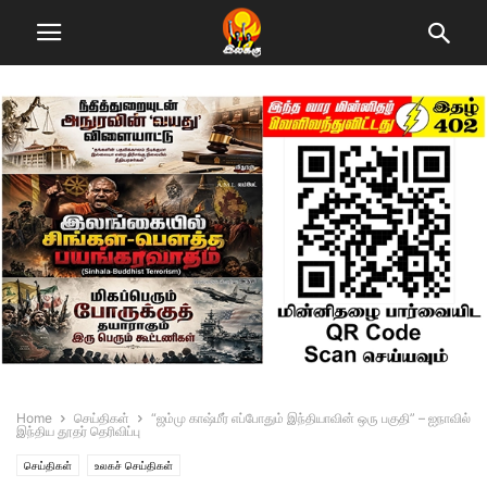
Home
செய்திகள்
“ஜம்மு காஷ்மீர் எப்போதும் இந்தியாவின் ஒரு பகுதி” – ஐநாவில்
இந்திய தூதர் தெரிவிப்பு
செய்திகள்
உலகச் செய்திகள்