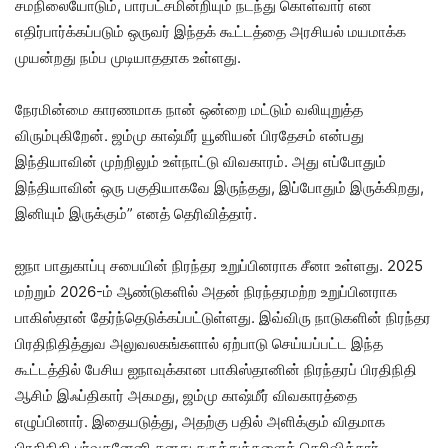
சமநிலையோடும், பாரபட்சமின்றியும் நடந்து கொள்வார் என
எதிர்பார்க்கப்படும் ஒருவர் இந்தக் கூட்டத்தை அரசியல் மயமாக்க
முயன்றது நம்ப முடியாததாக உள்ளது.
நேரமின்மை காரணமாக நான் ஒன்றை மட்டும் வலியுறுத்த
விரும்புகிறேன். ஜம்மு காஷ்மீர் யூனியன் பிரதேசம் என்பது
இந்தியாவின் முற்றிலும் உள்நாட்டு விவகாரம். அது எப்போதும்
இந்தியாவின் ஒரு பகுதியாகவே இருந்தது, இப்போதும் இருக்கிறது,
இனியும் இருக்கும்” எனத் தெரிவித்தார்.
ஐநா பாதுகாப்பு சபையின் நிரந்தர உறுப்பினராக சீனா உள்ளது. 2025
மற்றும் 2026-ம் ஆண்டுகளில் அதன் நிரந்தரமற்ற உறுப்பினராக
பாகிஸ்தான் தேர்ந்தெடுக்கப்பட்டுள்ளது. இவ்விரு நாடுகளின் நிரந்தர
பிரதிநிதித்துவ அலுவலகங்களால் ஏற்பாடு செய்யப்பட்ட இந்த
கூட்டத்தில் பேசிய ஐநாவுக்கான பாகிஸ்தானின் நிரந்தரப் பிரதிநிதி
ஆசிம் இஃப்திகார் அகமது, ஜம்மு காஷ்மீர் விவகாரத்தை
எழுப்பினார். இதையடுத்து, அதற்கு பதில் அளிக்கும் விதமாக
பிரதிநிதி பர்வதனேனி தனது கருத்துக்களைத் தெரிவித்தார்.