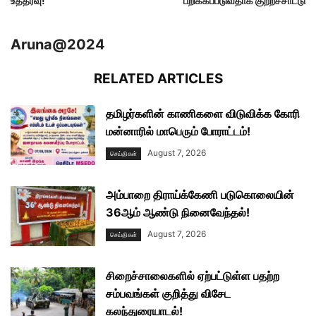
உத்தரவு!
பறிக்கப்படுவதாக குற்றச்சாட்டு
Aruna@2024
RELATED ARTICLES
தமிழர்களின் காணிகளை விடுவிக்க கோரி
மன்னாரில் மாபெரும் போராட்டம்!
August 7, 2026
செய்திகள்
அம்பாறை திராய்க்கேணி படுகொலையின்
36ஆம் ஆண்டு நினைவேந்தல்!
August 7, 2026
செய்திகள்
சிறைச்சாலைகளில் ஏற்பட்டுள்ள பதற்ற
சம்பவங்கள் குறித்து விசேட
கலந்துரையாடல்!