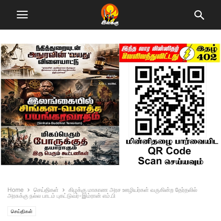
Home
செய்திகள்
கிழக்கு மாகாண அரச ஊழியர்கள் வருகின்ற தேர்தலில்
அரசுக்கு நல்ல பாடம் புகட்டுவர்-இம்ரான் எம்.பி
செய்திகள்