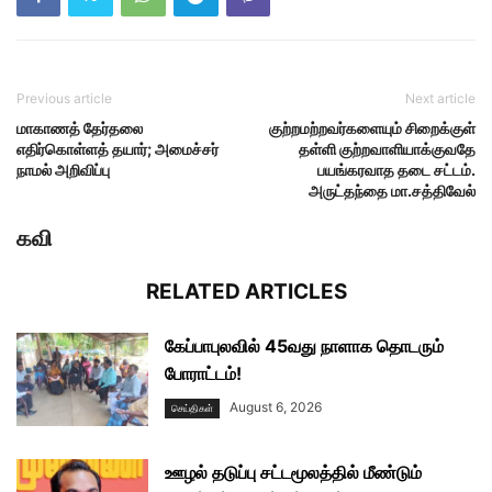
Previous article
Next article
மாகாணத் தேர்தலை
குற்றமற்றவர்களையும் சிறைக்குள்
எதிர்கொள்ளத் தயார்; அமைச்சர்
தள்ளி குற்றவாளியாக்குவதே
நாமல் அறிவிப்பு
பயங்கரவாத தடை சட்டம்.
அருட்தந்தை மா.சத்திவேல்
கவி
RELATED ARTICLES
கேப்பாபுலவில் 45வது நாளாக தொடரும்
போராட்டம்!
August 6, 2026
செய்திகள்
ஊழல் தடுப்பு சட்டமூலத்தில் மீண்டும்