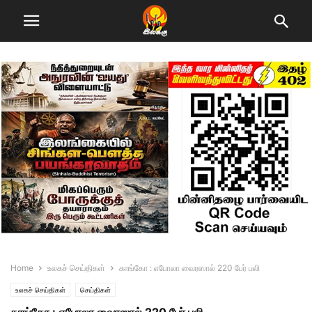
Home
உலகச் செய்திகள்
காங்கோ : எபோலா வைரஸால் 220 பேர் பலி
உலகச் செய்திகள்
செய்திகள்