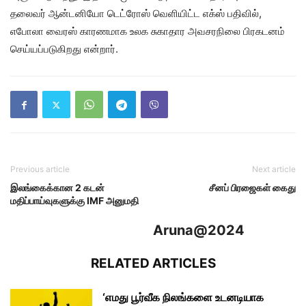
தலைவர் ஆன்டனியோ டெட்ரோஸ் வெளியிட்ட எக்ஸ் பதிவில்,
எபோலா வைரஸ் காரணமாக உலக சுகாதார அவசரநிலை பிரகடனம்
செய்யப்படுகிறது என்றார்.
Previous article
Next article
இலங்கைக்கான 2 கடன்
சீனப் பிரஜைகள் கைது
மதிப்பாய்வுகளுக்கு IMF அனுமதி
Aruna@2024
RELATED ARTICLES
‘எமது பூர்வீக நிலங்களை உடனடியாக