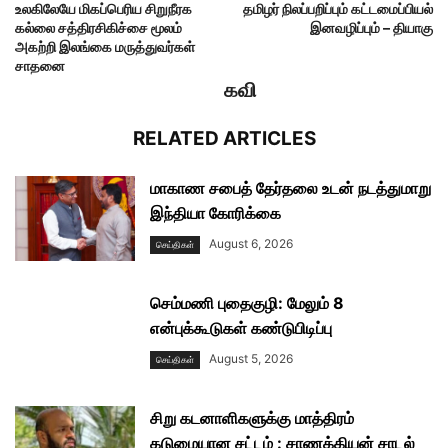
உலகிலேயே மிகப்பெரிய சிறுநீரக
தமிழர் நிலப்பறிப்பும் கட்டமைப்பியல்
கல்லை சத்திரசிகிச்சை மூலம்
இனவழிப்பும் – தியாகு
அகற்றி இலங்கை மருத்துவர்கள்
சாதனை
கவி
RELATED ARTICLES
மாகாண சபைத் தேர்தலை உடன் நடத்துமாறு
இந்தியா கோரிக்கை
August 6, 2026
செய்திகள்
செம்மணி புதைகுழி: மேலும் 8
என்புக்கூடுகள் கண்டுபிடிப்பு
August 5, 2026
செய்திகள்
சிறு கடனாளிகளுக்கு மாத்திரம்
கடுமையான சட்டம் : சாணக்கியன் சாடல்