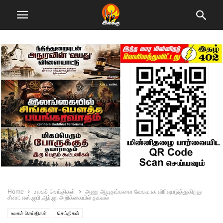
Home
உலகச் செய்திகள்
அணு ஆயுதங்களை வேகமாக விரிவுபடுத்துகிறது
சீனா: எஸ்.ஐபி.ஆர்.ஐ. அறிக்கையில் தகவல்
உலகச் செய்திகள்
செய்திகள்