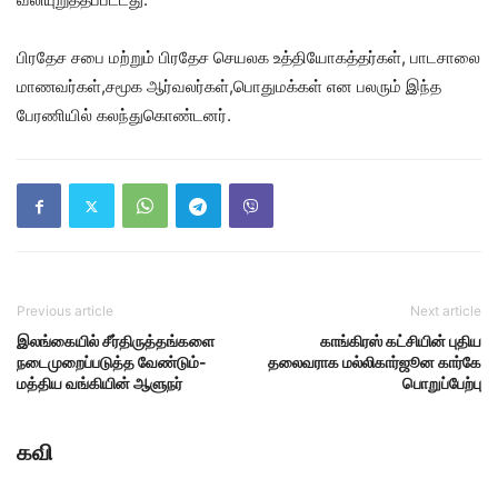
பிரதேச சபை மற்றும் பிரதேச செயலக உத்தியோகத்தர்கள், பாடசாலை
மாணவர்கள்,சமூக ஆர்வலர்கள்,பொதுமக்கள் என பலரும் இந்த
பேரணியில் கலந்துகொண்டனர்.
Previous article
Next article
இலங்கையில் சீர்திருத்தங்களை
காங்கிரஸ் கட்சியின் புதிய
நடைமுறைப்படுத்த வேண்டும்-
தலைவராக மல்லிகார்ஜூன கார்கே
மத்திய வங்கியின் ஆளுநர்
பொறுப்பேற்பு
கவி