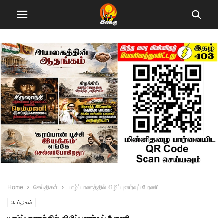
Home
செய்திகள்
யாழ்ப்பாணத்தில் விழிப்புணர்வுப் பேரணி
செய்திகள்