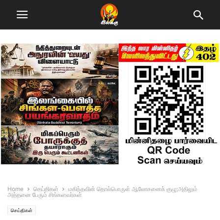
Home
செய்திகள்
மகிந்தவின் தொல்பொருள் ஆலோசனைக் குழு;அதிலும்
அத்தனை பேரும் சிங்களவர்கள்
செய்திகள்