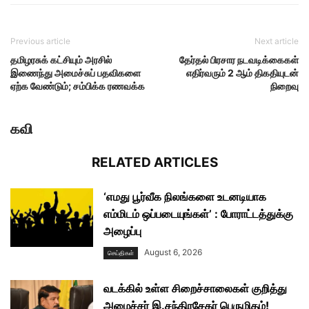
Previous article
Next article
தமிழரசுக் கட்சியும் அரசில்
தேர்தல் பிரசார நடவடிக்கைகள்
இணைந்து அமைச்சுப் பதவிகளை
எதிர்வரும் 2 ஆம் திகதியுடன்
ஏற்க வேண்டும்; சம்பிக்க ரணவக்க
நிறைவு
கவி
RELATED ARTICLES
‘எமது பூர்வீக நிலங்களை உடனடியாக
எம்மிடம் ஒப்படையுங்கள்’ : போராட்டத்துக்கு
அழைப்பு
August 6, 2026
செய்திகள்
வடக்கில் உள்ள சிறைச்சாலைகள் குறித்து
அமைச்சர் இ.சந்திரசேகர் பெருமிதம்!