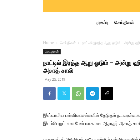
முகப்பு
செய்திகள்
Home
செய்திகள்
நாட்டில் இரத்த ஆறு ஓடும் – அன்று ஹிஸ்ப
செய்திகள்
நாட்டில் இரத்த ஆறு ஓடும் – அன்று ஹிஸ
அசாத் சாலி
May 25, 2019
இஸ்லாமிய பள்ளிவாசல்களில் தேடுதல் நடவடிக்கைக
இடம்பெறும் என மேல் மாகாண ஆளுநர் அசாத் சாலி எ
பாதுகாப்புப் பிரிவினர் ஒரே முஸ்லிம் பள்ளிவாசலி