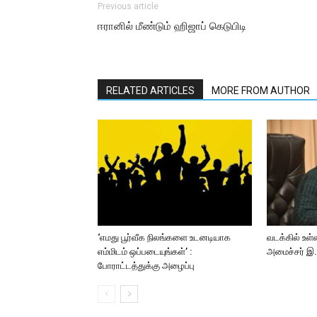
Previous article
ஈரானில் மீண்டும் ஹிஜாப் கெடுபிடி
RELATED ARTICLES
MORE FROM AUTHOR
‘எமது பூர்வீக நிலங்களை உடனடியாக
வடக்கில் உள்
எம்மிடம் ஒப்படையுங்கள்’ :
அமைச்சர் இ.ச
போராட்டத்துக்கு அழைப்பு