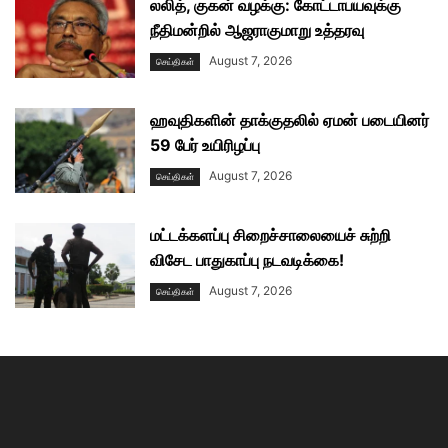
லலித், குகன் வழக்கு: கோட்டாபயவுக்கு
நீதிமன்றில் ஆஜராகுமாறு உத்தரவு
August 7, 2026
செய்திகள்
ஹவுதிகளின் தாக்குதலில் ஏமன் படையினர்
59 பேர் உயிரிழப்பு
August 7, 2026
செய்திகள்
மட்டக்களப்பு சிறைச்சாலையைச் சுற்றி
விசேட பாதுகாப்பு நடவடிக்கை!
August 7, 2026
செய்திகள்