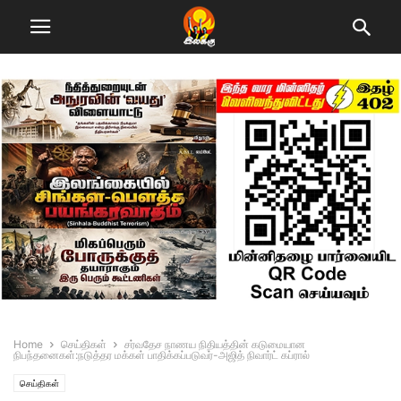
Home
செய்திகள்
சர்வதேச நாணய நிதியத்தின் கடுமையான
நிபந்தனைகள்:நடுத்தர மக்கள் பாதிக்கப்படுவர்-அஜித் நிவார்ட் கப்ரால்
செய்திகள்