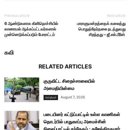
Previous article
Next article
6 ஆண்டுகளாக கிளிநொச்சியில்
பாராளுமன்றத்தைக் கலைத்து
காணாமல் ஆக்கப்பட்டவர்களால்
பொதுத்தேர்தலை நடத்துவது
முன்னெடுக்கப்படும் போராட்டம்
சிறந்தது – ஜீ.எல்.பீரிஸ்
கவி
RELATED ARTICLES
குருவிட்ட சிறைச்சாலையில்
அமைதியின்மை
August 7, 2026
செய்திகள்
படையினர் கட்டுப்பாட்டில் உள்ள காணிகள்
தொடர்பில் பாதுகாப்பு அமைச்சின்
நிலைப்பாட்டில் சந்தேகம் : கஜேந்திரகுமார்