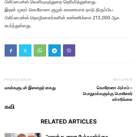
பிலிப்பைன்ஸ் வெளியுவுத்துறை தெரிவித்துள்ளது.
இதன் மூலம் கொரோனா சூழல் காரணமாக நாடு திரும்பிய
பிலிப்பைன்ஸ் தொழிலாளர்களின் எண்ணிக்கை 213,000 ஆக
உயர்ந்துள்ளது.
Previous article
Next article
வாள்களுடன் இளைஞர் கைது
கொரோனா அச்சம் –
பொதுமக்களுக்கு பொலிஸார்
எச்சரிக்கை
கவி
RELATED ARTICLES
“ஈரான் உடனான பேச்சுவார்த்தை