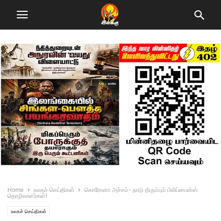
Home
உலகச் செய்திகள்
கொரோனா அச்சம்- நாடு திரும்பும் பிலிப்பைன்ஸ்
தொழிலாளர்கள்!
உலகச் செய்திகள்