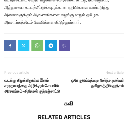
அத்தகைய கடவுச்சீட்டுக்களுக்கான ஏதிலிகளை கண்டறிந்து,
அனைவருக்கும் ஆவணங்களை வழங்குமாறும் தமிழக
அரசாங்கத்திடம் கோரிக்கை விடுத்துள்ளார்.
Previous article
Next article
வடக்கு கிழக்கிலுள்ள இளம்
ஒரே குடும்பத்தை சேர்ந்த நால்வர்
சமுதாயத்தை அழிக்கும் செயலில்
தமிழகத்தில் தஞ்சம்
அரசாங்கம்-சிறீதரன் குற்றஞ்சாட்டு
கவி
RELATED ARTICLES