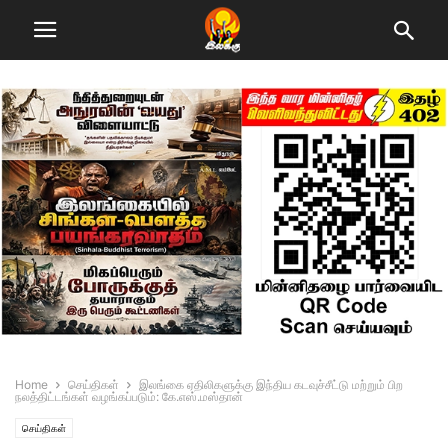
Home
செய்திகள்
இலங்கை ஏதிலிகளுக்கு இந்திய கடவுச்சீட்டு மற்றும் பிற
நலத்திட்டங்கள் வழங்கப்படும்: கே.எஸ்.மஸ்தான்
செய்திகள்