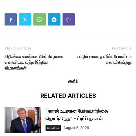
Previous article
Next article
சிறீலங்கா வான்படையின் விழாவை
யாழில் உணவு தவிர்ப்பு போராட்டம்
கொண்டாட வந்த இந்திய
தொடர்கின்றது
விமானங்கள்
கவி
RELATED ARTICLES
“ஈரான் உடனான பேச்சுவார்த்தை
தொடர்கிறது” – ட்ரம்ப் தகவல்
August 6, 2026
செய்திகள்