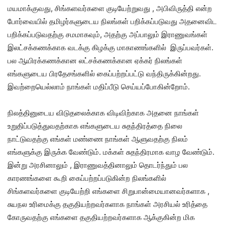
மயமாக்குவது, சிங்களவர்களை குடியேற்றுவது , அபிவிருத்தி என்ற
போர்வையில் தமிழர்களுடைய நிலங்கள் பறிக்கப்படுவது அதனைவிட
பறிக்கப்படுவதற்கு சமமாகவும், அதற்கு அப்பாலும் இராணுவங்கள்
இலட்சக்கணக்காக வடக்கு கிழக்கு மாகாணங்களில் இருப்பவர்கள்.
பல ஆயிரக்கணக்கான லட்சக்கணக்கான ஏக்கர் நிலங்கள்
எங்களுடைய பிரதேசங்களில் கைப்பற்றப்பட்டு வந்திருக்கின்றது.
இவற்றையெல்லாம் நாங்கள் மதிப்பீடு செய்யப்போகின்றோம்.
நிலத்தினுடைய விடுதலைக்காக விடிவிற்காக அதனை நாங்கள்
உறுதிப்படுத்துவதற்காக எங்களுடைய சுதந்திரத்தை நிலை
நாட்டுவதற்கு எங்கள் மண்ணை நாங்கள் ஆளுவதற்கு நிலம்
எங்களுக்கு இருக்க வேண்டும். மக்கள் சுதந்திரமாக வாழ வேண்டும்.
இன்று அரசினாலும் , இராணுவத்தினாலும் தொடர்ந்தும் பல
காரணங்களை கூறி கைப்பற்றப்படுகின்ற நிலங்களில்
சிங்களவர்களை குடியேற்றி எங்களை சிறுபான்மையானவர்களாக ,
சுயநல உரிமைக்கு தகுதியற்றவர்களாக நாங்கள் அரசியல் உரித்தை
கோருவதற்கு எங்களை தகுதியற்றவர்களாக ஆக்குகின்ற மிக