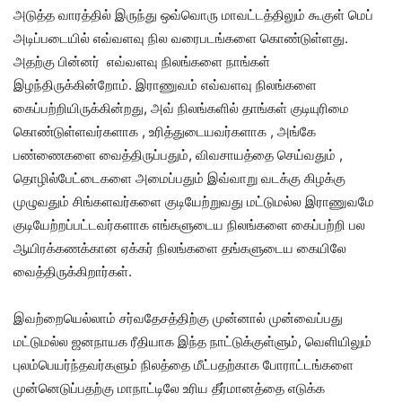
அடுத்த வாரத்தில் இருந்து ஒவ்வொரு மாவட்டத்திலும் கூகுள் மெப்
அடிப்படையில் எவ்வளவு நில வரைபடங்களை கொண்டுள்ளது.
அதற்கு பின்னர் எவ்வளவு நிலங்களை நாங்கள்
இழந்திருக்கின்றோம். இராணுவம் எவ்வளவு நிலங்களை
கைப்பற்றியிருக்கின்றது, அவ் நிலங்களில் தாங்கள் குடியுரிமை
கொண்டுள்ளவர்களாக , உரித்துடையவர்களாக , அங்கே
பண்ணைகளை வைத்திருப்பதும், விவசாயத்தை செய்வதும் ,
தொழில்பேட்டைகளை அமைப்பதும் இவ்வாறு வடக்கு கிழக்கு
முழுவதும் சிங்களவர்களை குடியேற்றுவது மட்டுமல்ல இராணுவமே
குடியேற்றப்பட்டவர்களாக எங்களுடைய நிலங்களை கைப்பற்றி பல
ஆயிரக்கணக்கான ஏக்கர் நிலங்களை தங்களுடைய கையிலே
வைத்திருக்கிறார்கள்.
இவற்றையெல்லாம் சர்வதேசத்திற்கு முன்னால் முன்வைப்பது
மட்டுமல்ல ஜனநாயக ரீதியாக இந்த நாட்டுக்குள்ளும், வெளியிலும்
புலம்பெயர்ந்தவர்களும் நிலத்தை மீட்பதற்காக போராட்டங்களை
முன்னெடுப்பதற்கு மாநாட்டிலே உரிய தீர்மானத்தை எடுக்க