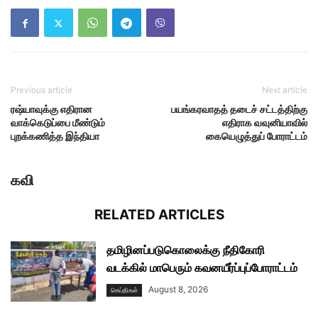
Previous article
Next article
ரஷ்யாவுக்கு எதிரான
பயங்கரவாதத் தடைச் சட்டத்திற்கு
வாக்கெடுப்பை மீண்டும்
எதிராக வவுனியாவில்
புறக்கணித்த இந்தியா
கையெழுத்துப் போராட்டம்
கவி
RELATED ARTICLES
தமிழினப்படுகொலைக்கு நீதிகோரி
வடக்கில் மாபெரும் கவனயீர்ப்புப்போராட்டம்
August 8, 2026
செய்திகள்