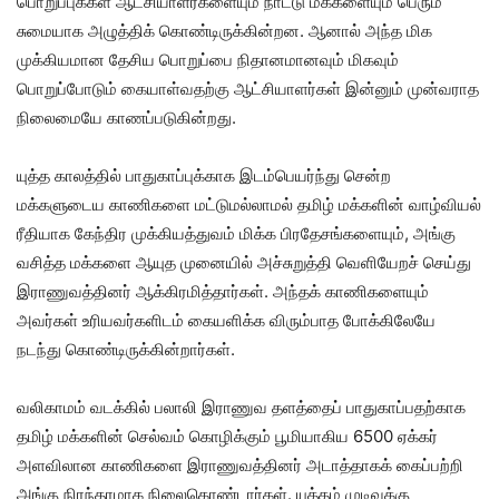
பொறுப்புக்கள் ஆட்சியாளர்களையும் நாட்டு மக்களையும் பெரும்
சுமையாக அழுத்திக் கொண்டிருக்கின்றன. ஆனால் அந்த மிக
முக்கியமான தேசிய பொறுப்பை நிதானமானவும் மிகவும்
பொறுப்போடும் கையாள்வதற்கு ஆட்சியாளர்கள் இன்னும் முன்வராத
நிலைமையே காணப்படுகின்றது.
யுத்த காலத்தில் பாதுகாப்புக்காக இடம்பெயர்ந்து சென்ற
மக்களுடைய காணிகளை மட்டுமல்லாமல் தமிழ் மக்களின் வாழ்வியல்
ரீதியாக கேந்திர முக்கியத்துவம் மிக்க பிரதேசங்களையும், அங்கு
வசித்த மக்களை ஆயுத முனையில் அச்சுறுத்தி வெளியேறச் செய்து
இராணுவத்தினர் ஆக்கிரமித்தார்கள். அந்தக் காணிகளையும்
அவர்கள் உரியவர்களிடம் கையளிக்க விரும்பாத போக்கிலேயே
நடந்து கொண்டிருக்கின்றார்கள்.
வலிகாமம் வடக்கில் பலாலி இராணுவ தளத்தைப் பாதுகாப்பதற்காக
தமிழ் மக்களின் செல்வம் கொழிக்கும் பூமியாகிய 6500 ஏக்கர்
அளவிலான காணிகளை இராணுவத்தினர் அடாத்தாகக் கைப்பற்றி
அங்கு நிரந்தரமாக நிலைகொண்டார்கள். யுத்தம் முடிவுக்கு