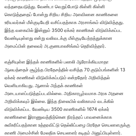
வந்ததையடுத்து. வேண்டா வெறுப்போடு கிள்ளி கிள்ளி
கொடுத்ததைப் போன்று சிறிய சிறிய அளவிலான காணிகளை
உரியவர்கள் மீள்குடியேறி வசிப்பதற்காக அரசாங்கம் விடுவித்தது.
இந்த வகையில் இன்னும் 3500 ஏக்கர் காணிகள் விடுவிக்கப்பட
வேண்டியுள்ளது என்று வலிவடக்கு மீள்குடியேற்றத்துக்கான
அமைப்பின் தலைவர் அ.குணபாலசிங்கம் தெரிவித்தார்.
எஞ்சியுள்ள இந்தக் காணிகளில் பலாலி ஆரோக்கியமாதா
ஆலயத்தைச் சூழ்ந்த பிரதேசத்தில் வசித்த 70 குடும்பங்களின் 13
ஏக்கர் காணிகள் விடுவிக்கப்படும் என்றதோர் அறிவித்தல்
வெளியாகியது. ஆனால் அந்தக் காணிகள்
அடையாளப்படுத்தப்படவில்லை. அதிகாரபூர்வமாக அரசு அதனை
அறிவிக்கவும் இல்லை. இந்த நிலையில் வலிகாமம் வடக்கில்
விடுவிக்கப்பட வேண்டிய 3500 காணிகளில் 1674 ஏக்கர்
காணிகளை இராணுவத்திற்கென நிரந்தரப் பாவனைக்காக
சுவீகரிப்பதற்கான உத்தரவிட்டு தெல்லிப்பழை பிரதேச செயலாளருக்கு
காணி அமைச்சின் மேலதிக செயலாளர் கடிதம் அனுப்பியுள்ளார்.