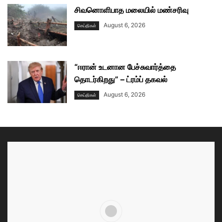
சிவனொளிபாத மலையில் மண்சரிவு
August 6, 2026
செய்திகள்
“ஈரான் உடனான பேச்சுவார்த்தை
தொடர்கிறது” – ட்ரம்ப் தகவல்
August 6, 2026
செய்திகள்