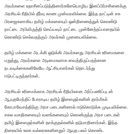
அவர்களை உதாசீனப்படுத்தினார்களேயொழிய இனப்பிர்சசினைக்கு
அரசியல் ரீதியில் தீர்வு காண முன்வரவில்லை. இந்த நாட்டின் சக
பிரஜைகளாகிய தமிழ் மக்களையும் ஒன்றிணைத்துக் கொண்டு
நாட்டை அபிவிருத்தி செய்யவும் நாட்டை முன்னேற்றப்பாதையில்
கொண்டு செல்வதற்கும் அவர்கள் முனையவில்லை.
தமிழ் மக்களை அடக்கி ஒடுக்கி அவர்களது அரசியல் உரிமைகளை
மறுத்து, அவர்களை அடிமைகளாக வைத்திருப்பதற்கான
நடவடிக்கைகளிலேயே ஆட்சியாளர்கள் தொடர்ந்து
ஈடுபட்டிருந்தார்கள்.
அரசியல் உரிமைக்காக அரசியல் ரீதியிலான அர்ப்பணிப்புடன்
ஆ,யுதமேந்திப் போராடிய தமிழ் இளைஞர்களின் தார்மீகக்
கோபாவேசத்திற்கு அரச படைகளினால் ஈடுகொடுக்க முடியவில்லை.
சகல வசதிகளையும் வளங்களையும் கொண்ருந்த அரச படைகள்
தமிழ் இளைஞர்களின் தாக்குதல்களில் தடுமாறினார்கள். இந்த
நிலையில் உலக வல்லரசுகளினதும் ஆயுத பலம் கொண்ட