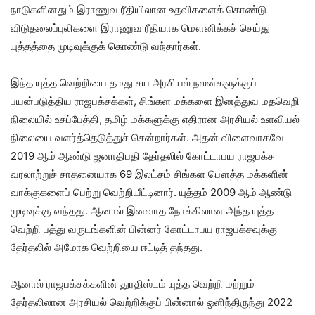
நாடுகளினதும் இராணுவ ரீதியிலான உதவிகளைக் கொண்டு
விடுதலைப்புலிகளை இராணுவ ரீதியாக மௌனிக்கச் செய்து
யுத்தத்தை முடிவுக்குக் கொண்டு வந்தார்கள்.
இந்த யுத்த வெற்றியை தமது சுய அரசியல் நலன்களுக்குப்
பயன்படுத்திய ராஜபக்சக்கள், சிங்கள மக்களை இனத்துவ மதவெறி
நிலையில் உசுப்பேத்தி, தமிழ் மக்களுக்கு எதிரான அரசியல் உளவியல்
நிலையை வளர்த்தெடுத்துச் சென்றார்கள். அதன் விளைவாகவே
2019 ஆம் ஆண்டு ஜனாதிபதி தேர்தலில் கோட்டாபய ராஜபக்ச
வரலாற்றுச் சாதனையாக 69 இலட்சம் சிங்கள பௌத்த மக்களின்
வாக்குகளைப் பெற்று வெற்றியீட்டினார். யுத்தம் 2009 ஆம் ஆண்டு
முடிவுக்கு வந்தது. ஆனால் இனவாத நோக்கிலான அந்த யுத்த
வெற்றி பத்து வருடங்களின் பின்னர் கோட்டாபய ராஜபக்சவுக்கு
தேர்தலில் அமோக வெற்றியை ஈட்டித் தந்தது.
ஆனால் ராஜபக்சக்களின் துரதிஸ்டம் யுத்த வெற்றி மற்றும்
தேர்தலிலான அரசியல் வெற்றிக்குப் பின்னால் ஒளிந்திருந்து 2022