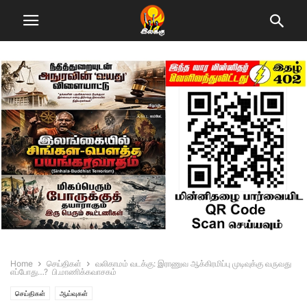
Home
செய்திகள்
வலிகாமம் வடக்கு: இராணுவ ஆக்கிரமிப்பு முடிவுக்கு வருவது
எப்போது…? பி.மாணிக்கவாசகம்
செய்திகள்
ஆய்வுகள்