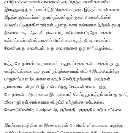
தமிழ் மக்கள் காலம் காலமாகக் குடியிருந்த காணிகளையே
இராணுவத்தினர் கைப்பற்றியிருக்கின்றனர். இந்தக் காணிகளை
இழந்த குடும்பங்கள் குடியிருப்பதற்குத் துண்டு காணியின்றி
அவலப்பட்டிருக்கின்றார்கள். மூன்று தசாப்தங்களாக இந்தத் துயர
நிலைமைக்கு ஆளாகியுள்ள யாழ் வலிகாமம் பிரதேச மக்கள்
உள்ளிட்டவர்களின் காணிப் பிரச்சினைக்குத் தீர்வு காணப்பட
வேண்டியது அவசியம். அது அவசரமான ஒரு காரியமும்கூட.
யுத்த மோதல்கள் காரணமாகப் பாதுகாப்புக்காகவே மக்கள் தமது
வாழ்விடங்களையும் குடியிருப்புக்களையும் விட்டு இடம்பெயர்ந்து
பாதுகாப்பான இடங்களை நாடிச் சென்றிருந்தனர். அவர்கள்
தாங்களாக விரும்பி இடம்பெயர்ந்து செல்லவில்லை. யுத்த
மோதல்களே அவர்களை இடம்பெயரச் செய்தது. யுத்தம் என்பது தமிழ்
இளைஞர்கள் தாங்களாக விரும்பி ஏற்றுக்கொண்டதல்ல.
வேண்டுமென்றே அவர்கள் ஆயுதமேந்தி யுத்தத்தில் ஈடுபடவில்லை.
இயற்கை வழியிலான இறைமைசார் அரசியல் உரிமைகளை மறுத்து,
தமிழ் மக்களை இரண்டாந்தரப் பிரஜைகளாக நடத்திய இனவாத