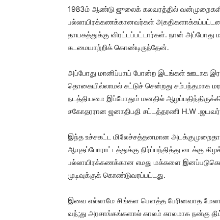
1983ம் ஆண்டு ஜுலைக் கலவரத்தில் வன்முறைகளில் 
பல்லாயிரக்கணக்கானவர்கள் அகதிகளாக்கப்பட்டனர். 
தாயகத்துக்கு விரட்டப்பட்டார்கள். நான் அப்போது 
கடமையாற்றிக் கொண்டிருந்தேன்.
அப்போது மானிப்பாய் போன்ற இடங்கள் ஊடாக இ
தொகையில்லாமல் சுட்டுச் சென்றது சம்பந்தமாக 
நடத்தியமை இப்போதும் மனதில் ஆழப்பதிந்திருக்
சகோதரரான ஜனாதிபதி சட்டத்தரணி H.W .ஜயவர்
இந்த உச்சகட்ட மிலேச்சத்தனமான அடக்குமுறை
ஆயுதப்போராட்டத்துக்கு நிர்ப்பந்தித்து வடக்கு க
பல்லாயிரக்கணக்கான எமது மக்களை இனப்படுகொலைக
முடிவுக்குக் கொண்டுவரப்பட்டது.
இவை எல்லாமே சிங்கள பௌத்த பேரினவாத மேலாண்
வந்;து அரசாங்கங்களால் காலம் காலமாக நன்கு திட