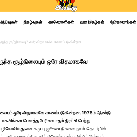
ஆய்வுகள்
நிகழ்வுகள்
காணொளிகள்
வார இதழ்கள்
நேர்காணல்கள்
 இருந்த சூழ்நிலையும் ஒரே விதமாகவே காணப்படுகின்றன
இருந்த சூழ்நிலையும் ஒரே விதமாகவே
ழ்நிலையும் ஒரே விதமாகவே காணப்படுகின்றன. 1978ம் ஆண்டு
ாக சிங்கள பௌத்த பேரினவாதம் திரட்சி பெற்று
 வழிகோலியது
என கருப்பு ஜூலை நினைவுநாள் தொடர்பில்
ட்டணி தலைவர்திரு.விக்கினேஸ்வரன் குறிப்பிட்டுள்ளார்