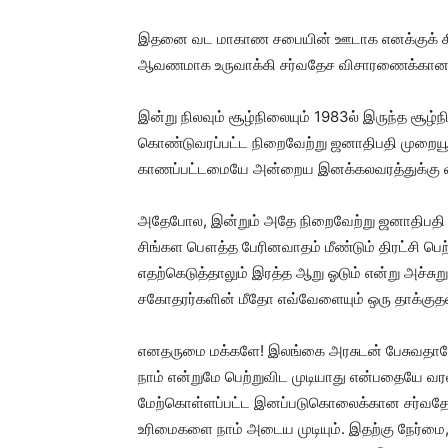
இதனை வட மாகாண சபையின் ஊடாக எனக்குக் கிடைத
ஆவணமாக உருவாக்கி சர்வதேச விசாரணைக்கான எமத
இன்று நிலவும் சூழ்நிலையும் 1983ல் இருந்த சூ
கொண்டுவரப்பட்ட நிறைவேற்று ஜனாதிபதி முறையூ
காணப்பட்டமையே அன்றைய இனக்கலவரத்துக்கு 
அதேபோல, இன்றும் அதே நிறைவேற்று ஜனாதிபதி த
சிங்கள பௌத்த பேரினவாதம் மீண்டும் திரட்சி பெ
எதற்கெடுத்தாலும் இரத்த ஆறு ஓடும் என்று அச்சுறு
சகோதரர்களின் மீதோ எவ்வேளையும் ஒரு தாக்குதல்
எனதருமை மக்களே! இலங்கை அரசுடன் பேசுவதா
நாம் என்றுமே பெற்றுவிட முடியாது என்பதையே வரல
மேற்கொள்ளப்பட்ட இனப்படுகொலைக்கான சர்வதேச
உரிமைகளை நாம் அடைய முடியும். இதற்கு நேர்ம