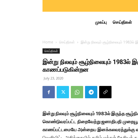
முகப்பு
செய்திகள்
Home
செய்திகள்
இன்று நிலவும் சூழ்நிலையும் 1983ல்
செய்திகள்
இன்று நிலவும் சூழ்நிலையும் 1983ல் 
காணப்படுகின்றன
July 23, 2020
இன்று நிலவும் சூழ்நிலையும் 1983ல் இருந்த சூ
கொண்டுவரப்பட்ட நிறைவேற்று ஜனாதிபதி முறையூட
காணப்பட்டமையே அன்றைய இனக்கலவரத்துக்கு
வெளியிட்ட அறிக்கையில் தமிழ் மக்கள் தேசியக் கூ