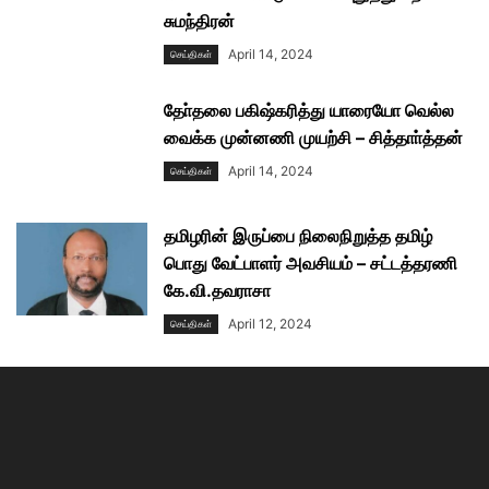
சுமந்திரன்
April 14, 2024
செய்திகள்
தோ்தலை பகிஷ்கரித்து யாரையோ வெல்ல
வைக்க முன்னணி முயற்சி – சித்தாா்த்தன்
April 14, 2024
செய்திகள்
தமிழரின் இருப்பை நிலைநிறுத்த தமிழ்
பொது வேட்பாளர் அவசியம் – சட்டத்தரணி
கே.வி.தவராசா
April 12, 2024
செய்திகள்