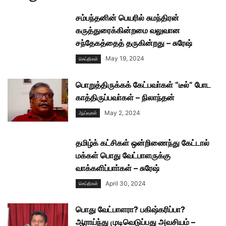
சம்பந்தனின் பெயரில் சுமந்திரன்
கருத்துரைக்கின்றமை வலுவான
சந்தேகத்தைத் தருகின்றது – சுரேஷ்
May 19, 2024
செய்திகள்
பொறுத்திருக்கக் கேட்பவா்கள் “டீல்” போட
காத்திருப்பவா்கள் – நிலாந்தன்
May 2, 2024
ஆய்வுகள்
தமிழ்க் கட்சிகள் ஒன்றிணைந்து கேட்டால்
மக்கள் பொது வேட்பாளருக்கு
வாக்களிப்பாா்கள் – சுரேஷ்
April 30, 2024
செய்திகள்
பொது வேட்பாளரா? பகிஷ்கரிப்பா?
ஆராய்ந்து முடிவெடுப்பது அவசியம் –