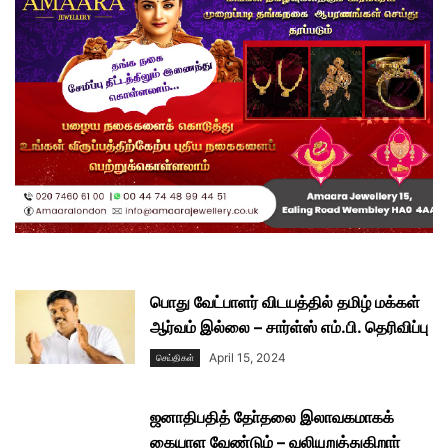
பொது வேட்பாளர் விடயத்தில் தமிழ் மக்கள்
ஆர்வம் இல்லை – சார்ள்ஸ் எம்.பி. தெரிவிப்பு
April 15, 2024
செய்திகள்
ஜனாதிபதித் தோ்தலை இலாவகமாகக்
கையாள வேண்டும் – வலியுறுத்துகிறாா்